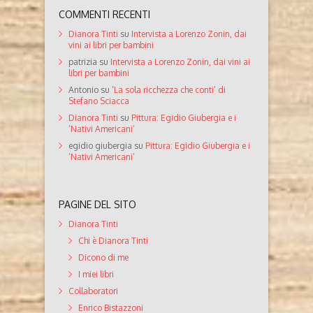
COMMENTI RECENTI
Dianora Tinti
su
Intervista a Lorenzo Zonin, dai
vini ai libri per bambini
patrizia
su
Intervista a Lorenzo Zonin, dai vini ai
libri per bambini
Antonio
su
‘La sola ricchezza che conti’ di
Stefano Sciacca
Dianora Tinti
su
Pittura: Egidio Giubergia e i
‘Nativi Americani’
egidio giubergia
su
Pittura: Egidio Giubergia e i
‘Nativi Americani’
PAGINE DEL SITO
Dianora Tinti
Chi è Dianora Tinti
Dicono di me
I miei libri
Collaboratori
Enrico Bistazzoni