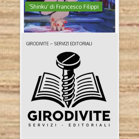
‘Shinku’ di Francesco Filippi
GIRODIVITE – SERVIZI EDITORIALI
‘SHINKU’ DI FRANCESCO FILIPPI
Shinku – Il colore della rabbia, del sangue e del
riscatto di Francesco Filippi (Piemme, 2023) Chi è
Francesco Filippi Laureato in Scienze
dell’educazione, sceneggiatore, regista, animatore e
docente, Francesco Filippi ha studiato cinema alla
School of Visual Arts di New York. Con i suoi film
(animati e non) ha all’attivo centinaia di premi ai ..