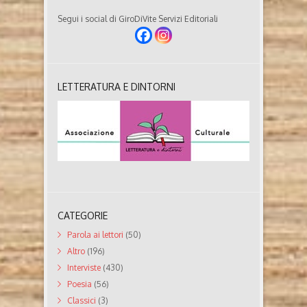
Segui i social di GiroDiVite Servizi Editoriali
LETTERATURA E DINTORNI
CATEGORIE
Parola ai lettori
(50)
Altro
(196)
Interviste
(430)
Poesia
(56)
Classici
(3)