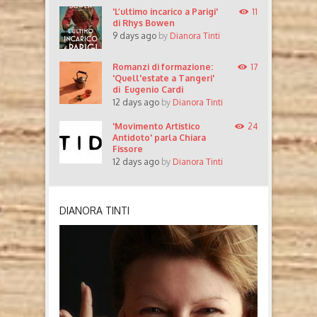
'L’ultimo incarico a Parigi'
11
di Rhys Bowen
9 days ago
by
Dianora Tinti
Romanzi di formazione:
17
'Quell'estate a Tangeri'
di Eugenio Cardi
12 days ago
by
Dianora Tinti
'Movimento Artistico
24
Antidoto' parla Chiara
Fissore
12 days ago
by
Dianora Tinti
DIANORA TINTI