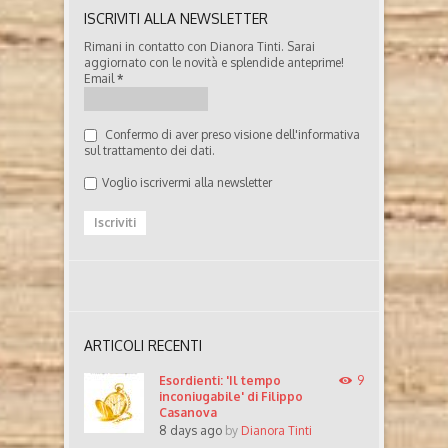
ISCRIVITI ALLA NEWSLETTER
Rimani in contatto con Dianora Tinti. Sarai
aggiornato con le novità e splendide anteprime!
Email
*
Confermo di aver preso visione dell'informativa
sul trattamento dei dati.
Voglio iscrivermi alla newsletter
ARTICOLI RECENTI
Esordienti: 'Il tempo
9
inconiugabile' di Filippo
Casanova
8 days ago
by
Dianora Tinti