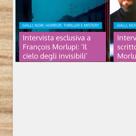
GIALLI, NOIR, HORROR, THRILLER E MISTERY
GIALLI, NO
Intervista esclusiva a
Interv
François Morlupi: ‘Il
scritt
cielo degli invisibili’
Morlu
INTERVISTA ESCLUSIVA A
INTER
FRANÇOIS MORLUPI: ‘IL
ALLO 
CIELO DEGLI INVISIBILI’
FRANÇ
Il cielo degli invisibili di François Morlupi
François Mo
(2026, Feltrinelli) Chi è l’autore François
francese, l
Morlupi (1983), italo-francese, è l’autore
una scuola
della popolarissima serie dei Cinque di
dominato le
Monteverde, i cui diritti sono stati ceduti per
2021 è appr