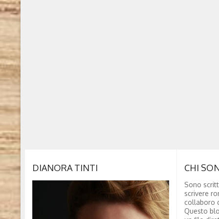
DIANORA TINTI
CHI SO
Sono scritt
scrivere ro
collaboro c
Questo blo