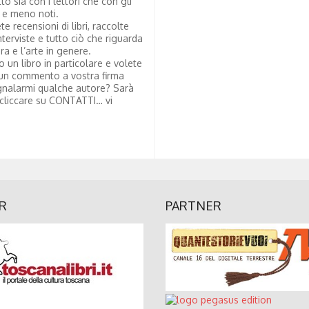
tto sia con i lettori che con gli
i e meno noti.
te recensioni di libri, raccolte
nterviste e tutto ciò che riguarda
ura e l’arte in genere.
to un libro in particolare e volete
un commento a vostra firma
nalarmi qualche autore? Sarà
 cliccare su CONTATTI… vi
R
PARTNER