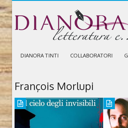
DIANORA TINTI
COLLABORATORI
G
François Morlupi