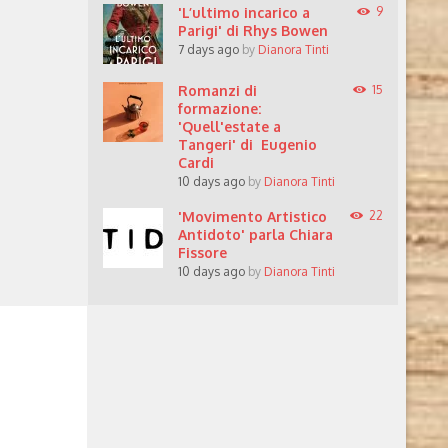
'L’ultimo incarico a
9
Parigi' di Rhys Bowen
7 days ago
by
Dianora Tinti
Romanzi di
15
formazione:
'Quell'estate a
Tangeri' di Eugenio
Cardi
10 days ago
by
Dianora Tinti
'Movimento Artistico
22
Antidoto' parla Chiara
Fissore
10 days ago
by
Dianora Tinti