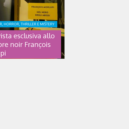
IR, HORROR, THRILLER E MISTERY
ista esclusiva allo
ore noir François
pi
VISTA ESCLUSIVA
SCRITTORE NOIR
OIS MORLUPI
rlupi (Roma, 1983) italo-
avora in ambito informatico in
 francese di Roma. Dopo aver
 classifiche ebook, ad aprile
odato in libreria con Come