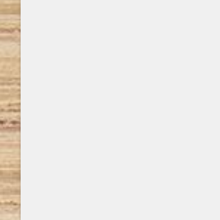
la trasposizione televisiva e la realizzazione
delfini tra
di una graphic novel. Di cosa parla il libro Il
conoscere a
romanzo è ambientato a Roma, in
esordio noir
particolare ..
Premio Sce