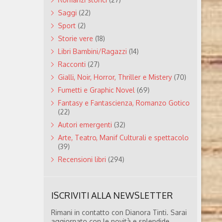
Saggi
(22)
Sport
(2)
Storie vere
(18)
Libri Bambini/Ragazzi
(14)
Racconti
(27)
Gialli, Noir, Horror, Thriller e Mistery
(70)
Fumetti e Graphic Novel
(69)
Fantasy e Fantascienza, Romanzo Gotico
(22)
Autori emergenti
(32)
Arte, Teatro, Manif Culturali e spettacolo
(39)
Recensioni libri
(294)
ISCRIVITI ALLA NEWSLETTER
Rimani in contatto con Dianora Tinti. Sarai
aggiornato con le novità e splendide