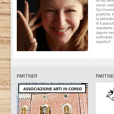
un filo dire
autori, not
Qui trovere
poetiche, i
la letterat
Vi è piaciu
mandarmi 
oppure seg
sufficiente
aspetto!!
PARTNER
PARTNE