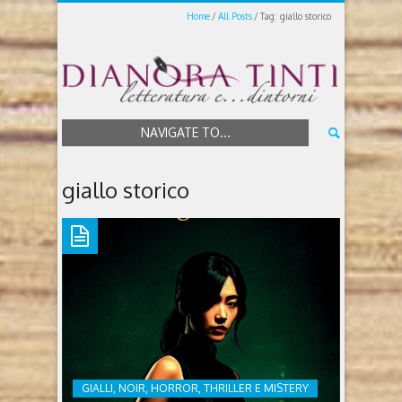
Home
All Posts
Tag: giallo storico
NAVIGATE TO...
giallo storico
GIALLI, NOIR, HORROR, THRILLER E MISTERY