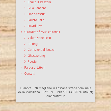
Enrico Bistazzoni
Lella Sansone
Lina Senserini
Fausto Bailo
David Berti
GiroDiVite Servizi editoriali
Valutazione Testi
Editing
Correzione di bozze
Ghostwriting
Poesie
Parola ai lettori
Contatti
Dianora Tinti Magliano in Toscana strada comunale
della Marsiliana 111 c.f. TNT DNR 60H44 E202K info (at)
dianoratinti.it