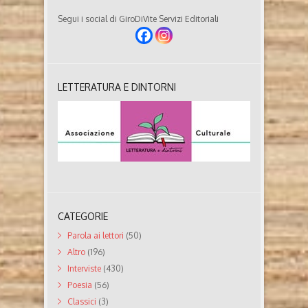
Segui i social di GiroDiVite Servizi Editoriali
LETTERATURA E DINTORNI
CATEGORIE
Parola ai lettori
(50)
Altro
(196)
Interviste
(430)
Poesia
(56)
Classici
(3)