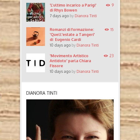
'L’ultimo incarico a Parigi'
9
di Rhys Bowen
7 days ago
by
Dianora Tinti
Romanzi di formazione:
15
'Quell'estate a Tangeri'
di Eugenio Cardi
10 days ago
by
Dianora Tinti
'Movimento Artistico
23
Antidoto' parla Chiara
Fissore
10 days ago
by
Dianora Tinti
DIANORA TINTI