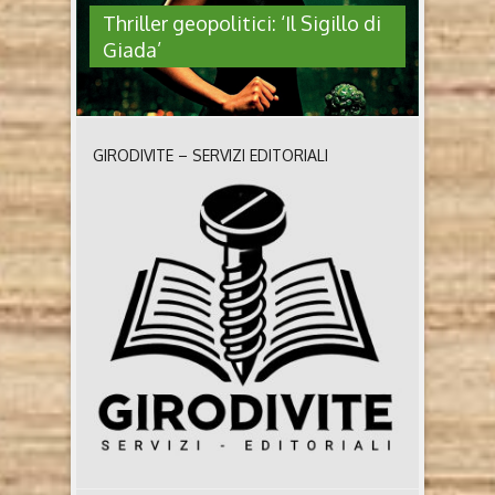
Thriller geopolitici: ‘Il Sigillo di
Giada’
GIRODIVITE – SERVIZI EDITORIALI
THRILLER GEOPOLITICI: ‘IL
SIGILLO DI GIADA’
Il Sigillo di Giada di Marco Forneris (Florestano
Edizioni, 2026) Chi è l’autore Marco Forneris ha
pubblicato nel 2016 il suo primo romanzo – Il nodo
di seta – con la prefazione di Evgenij Kaspersky. Lo
ha seguito nel 2019 L’Oro di Baghdad, una spy story
ambientata in Medio Oriente e prefata dal
giornalista e ..