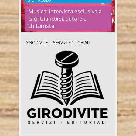
SPETTACOLO
Musica: intervista esclusiva a
Gigi Giancursi, autore e
chitarrista
GIRODIVITE – SERVIZI EDITORIALI
MUSICA: INTERVISTA ESCLUSIVA
A GIGI GIANCURSI, AUTORE E
CHITARRISTA
Questa volta il nostro collaboratore Fausto Bailo e
Cuordivinile Shop di Bra (Cn) ci hanno portato nel
cuore della musica con un’intervista d’eccezione a
Gigi Giancursi, a cui seguirà quella al cantante
Orlando Manfredi. . Gigi Giancursi, autore e
chitarrista, è tra i fondatori dei Perturbazione con i
quali pubblica: Waiting to happen, In Circolo, ..