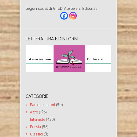
Segui i social di GiroDiVite Servizi Editoriali
LETTERATURA E DINTORNI
CATEGORIE
Parola ai lettori
(50)
Altro
(196)
Interviste
(430)
Poesia
(56)
Classici
(3)