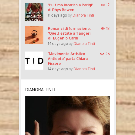
'L’ultimo incarico a Parigi'
12
di Rhys Bowen
11 days ago
by
Dianora Tinti
Romanzi di formazione:
18
'Quell'estate a Tangeri'
di Eugenio Cardi
14 days ago
by
Dianora Tinti
'Movimento Artistico
26
Antidoto' parla Chiara
Fissore
14 days ago
by
Dianora Tinti
DIANORA TINTI