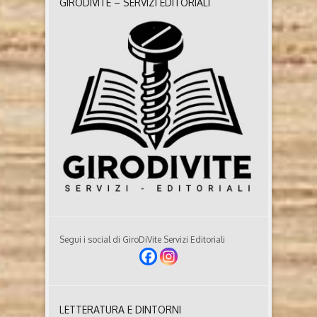
GIRODIVITE – SERVIZI EDITORIALI
INTERVISTA ESCLUSIVA ALLO
SCRITTORE NOIR FRANÇOIS
MORLUPI
François Morlupi (Roma, 1983) italo-francese, lavora
in ambito informatico in una scuola francese di
Roma. Dopo aver dominato le classifiche ebook, ad
aprile 2021 è approdato in libreria con Come delfini
tra pescecani, romanzo che lo fa conoscere al
grande pubblico (miglior esordio noir dell’anno) e
con cui vince il Premio Scerbanenco. Nel marzo ..
Segui i social di GiroDiVite Servizi Editoriali
LETTERATURA E DINTORNI