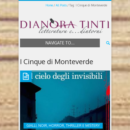
Home
All Posts
Tag: I Cinque di Monteverde
NAVIGATE TO...
I Cinque di Monteverde
GIALLI, NOIR, HORROR, THRILLER E MISTERY