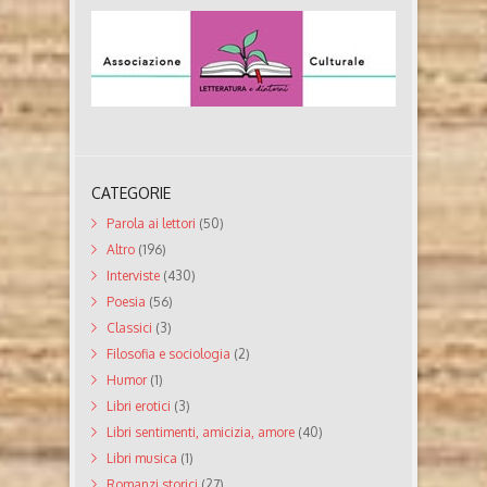
CATEGORIE
Parola ai lettori
(50)
Altro
(196)
Interviste
(430)
Poesia
(56)
Classici
(3)
Filosofia e sociologia
(2)
Humor
(1)
Libri erotici
(3)
Libri sentimenti, amicizia, amore
(40)
Libri musica
(1)
Romanzi storici
(27)