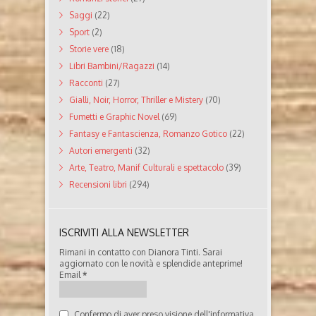
Saggi
(22)
Sport
(2)
Storie vere
(18)
Libri Bambini/Ragazzi
(14)
Racconti
(27)
Gialli, Noir, Horror, Thriller e Mistery
(70)
Fumetti e Graphic Novel
(69)
Fantasy e Fantascienza, Romanzo Gotico
(22)
Autori emergenti
(32)
Arte, Teatro, Manif Culturali e spettacolo
(39)
Recensioni libri
(294)
ISCRIVITI ALLA NEWSLETTER
Rimani in contatto con Dianora Tinti. Sarai
aggiornato con le novità e splendide anteprime!
Email
*
Confermo di aver preso visione dell'informativa