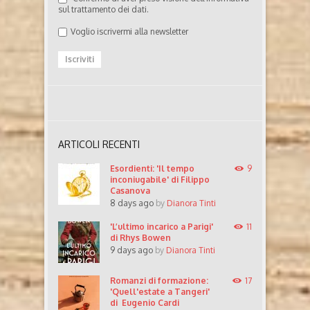
sul trattamento dei dati.
Voglio iscrivermi alla newsletter
ARTICOLI RECENTI
Esordienti: 'Il tempo
9
inconiugabile' di Filippo
Casanova
8 days ago
by
Dianora Tinti
'L’ultimo incarico a Parigi'
11
di Rhys Bowen
9 days ago
by
Dianora Tinti
Romanzi di formazione:
17
'Quell'estate a Tangeri'
di Eugenio Cardi