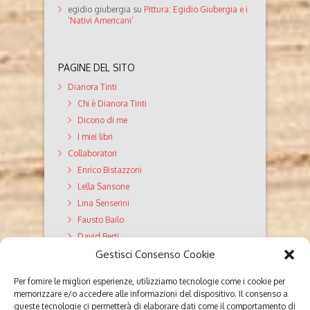
egidio giubergia
su
Pittura: Egidio Giubergia e i
‘Nativi Americani’
PAGINE DEL SITO
Dianora Tinti
Chi è Dianora Tinti
Dicono di me
I miei libri
Collaboratori
Enrico Bistazzoni
Lella Sansone
Lina Senserini
Fausto Bailo
David Berti
GiroDiVite Servizi editoriali
Gestisci Consenso Cookie
Valutazione Testi
Per fornire le migliori esperienze, utilizziamo tecnologie come i cookie per
Editing
memorizzare e/o accedere alle informazioni del dispositivo. Il consenso a
Correzione di bozze
queste tecnologie ci permetterà di elaborare dati come il comportamento di