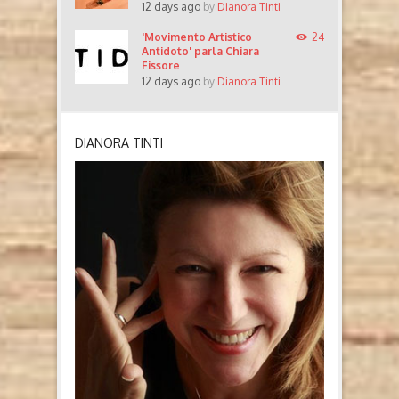
12 days ago
by
Dianora Tinti
'Movimento Artistico
24
Antidoto' parla Chiara
Fissore
12 days ago
by
Dianora Tinti
DIANORA TINTI