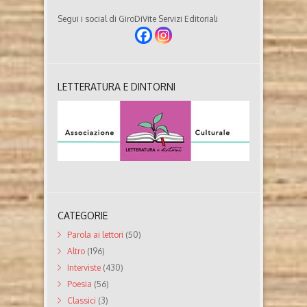
Segui i social di GiroDiVite Servizi Editoriali
LETTERATURA E DINTORNI
CATEGORIE
Parola ai lettori
(50)
Altro
(196)
Interviste
(430)
Poesia
(56)
Classici
(3)