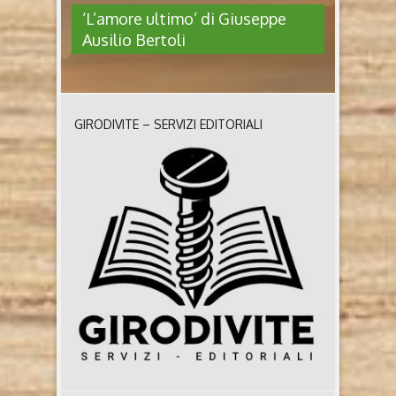
‘L’amore ultimo’ di Giuseppe
Ausilio Bertoli
GIRODIVITE – SERVIZI EDITORIALI
‘L’AMORE ULTIMO’ DI GIUSEPPE
AUSILIO BERTOLI
L’amore ultimo di Giuseppe Ausilio Bertoli (2025,
Bertoni Editore) Chi è Giuseppe Ausilio Bertoli Vive
tra Grumolo delle Abbadesse (Vicenza), dov’è nato
nel 1945, e Limena, in provincia di Padova.
Giornalista, insegnate, assistente universitario, ha
studiato all’Istituto superiore di scienze sociali di
Trento. All’università Ca’ Foscari di Venezia e al
Magistero di Urbino, si è ..