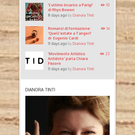
'L’ultimo incarico a Parigi'
10
di Rhys Bowen
8 days ago
by
Dianora Tinti
Romanzi di formazione:
16
'Quell'estate a Tangeri'
di Eugenio Cardi
11 days ago
by
Dianora Tinti
'Movimento Artistico
23
Antidoto' parla Chiara
Fissore
11 days ago
by
Dianora Tinti
DIANORA TINTI