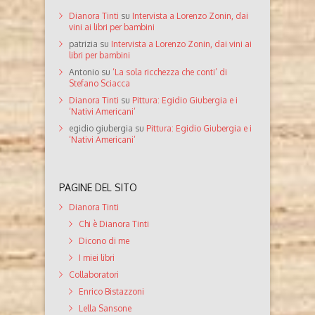
Dianora Tinti
su
Intervista a Lorenzo Zonin, dai
vini ai libri per bambini
patrizia
su
Intervista a Lorenzo Zonin, dai vini ai
libri per bambini
Antonio
su
‘La sola ricchezza che conti’ di
Stefano Sciacca
Dianora Tinti
su
Pittura: Egidio Giubergia e i
‘Nativi Americani’
egidio giubergia
su
Pittura: Egidio Giubergia e i
‘Nativi Americani’
PAGINE DEL SITO
Dianora Tinti
Chi è Dianora Tinti
Dicono di me
I miei libri
Collaboratori
Enrico Bistazzoni
Lella Sansone