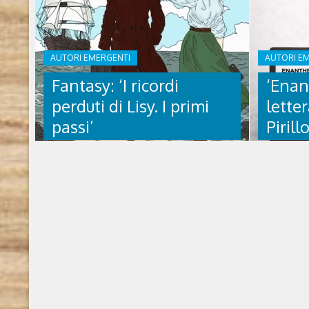
AUTORI EMERGENTI
AUTORI E
Fantasy: ‘I ricordi
‘Enan
perduti di Lisy. I primi
letter
passi’
Pirill
FANTASY: ‘I RICORDI
‘ENAN
PERDUTI DI LISY. I PRIMI
LETTE
PASSI’
PIRILL
I ricordi perduti di Lisy. I primi passi di Nicole
Enanthelios 
S. Maida (2026, Edizioni &100 Group) Chi è
2025) Chi è 
l’autrice Nata e cresciuta in un piccolo
1977) ha co
paese, l’autrice ha attraversato fin
Firenze. At
dall’infanzia un percorso di vita complesso,
esercita la