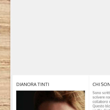
DIANORA TINTI
CHI SO
Sono scritt
scrivere ro
collaboro c
Questo blo