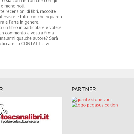
tto sia con i lettori che con gli
i e meno noti.
te recensioni di libri, raccolte
nterviste e tutto ciò che riguarda
ura e l’arte in genere.
to un libro in particolare e volete
un commento a vostra firma
nalarmi qualche autore? Sarà
 cliccare su CONTATTI… vi
R
PARTNER