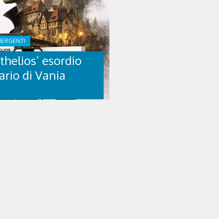
MERGENTI
thelios’ esordio
ario di Vania
o
THELIOS’ ESORDIO
RARIO DI VANIA
O
di Vania Pirillo (NeP edizioni,
l’autore Vania Pirillo (Prato,
nseguito la laurea in Medicina a
tualmente vive a Bolzano, dove
 professione di neurochirurgo.