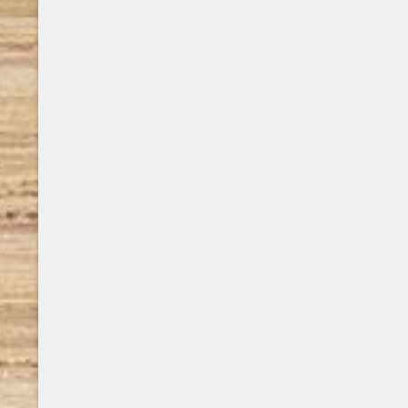
trovando nella fantasia un rifugio e uno
Enanthelios
spazio di libertà. La scrittura l’ha
esordio lett
accompagnata sin da bambina, rimanendo
sogno serba
una ..
di storia, 