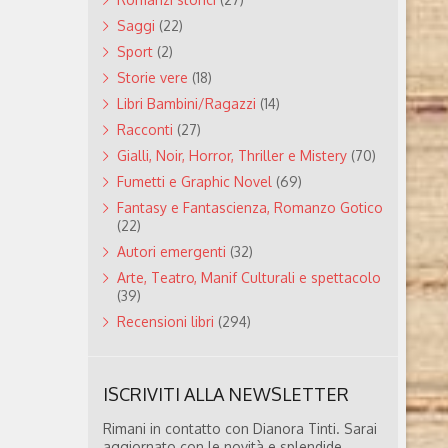
Saggi
(22)
Sport
(2)
Storie vere
(18)
Libri Bambini/Ragazzi
(14)
Racconti
(27)
Gialli, Noir, Horror, Thriller e Mistery
(70)
Fumetti e Graphic Novel
(69)
Fantasy e Fantascienza, Romanzo Gotico
(22)
Autori emergenti
(32)
Arte, Teatro, Manif Culturali e spettacolo
(39)
Recensioni libri
(294)
ISCRIVITI ALLA NEWSLETTER
Rimani in contatto con Dianora Tinti. Sarai
aggiornato con le novità e splendide