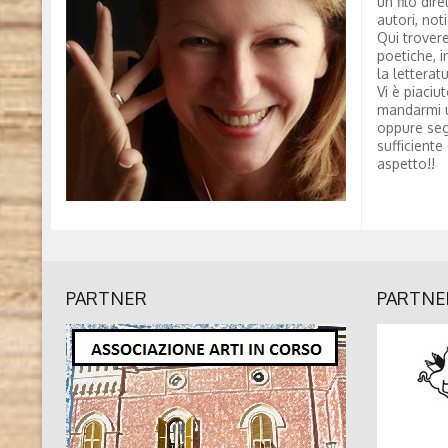
un filo dire
autori, not
Qui trovere
poetiche, i
la letterat
Vi è piaciu
mandarmi 
oppure seg
sufficiente
aspetto!!
PARTNER
PARTNE