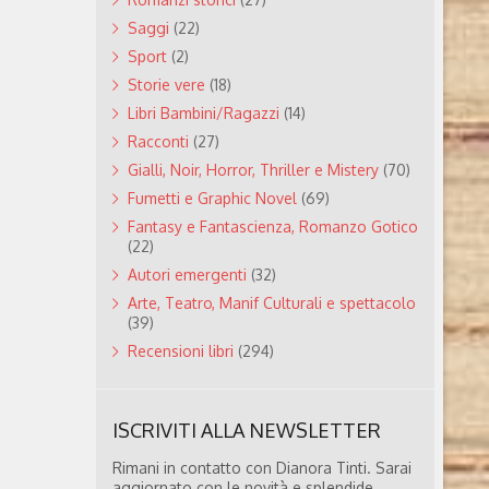
Saggi
(22)
Sport
(2)
Storie vere
(18)
Libri Bambini/Ragazzi
(14)
Racconti
(27)
Gialli, Noir, Horror, Thriller e Mistery
(70)
Fumetti e Graphic Novel
(69)
Fantasy e Fantascienza, Romanzo Gotico
(22)
Autori emergenti
(32)
Arte, Teatro, Manif Culturali e spettacolo
(39)
Recensioni libri
(294)
ISCRIVITI ALLA NEWSLETTER
Rimani in contatto con Dianora Tinti. Sarai
aggiornato con le novità e splendide