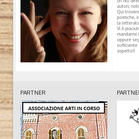
un filo dire
autori, not
Qui trovere
poetiche, i
la letterat
Vi è piaciu
mandarmi 
oppure seg
sufficiente
aspetto!!
PARTNER
PARTNE