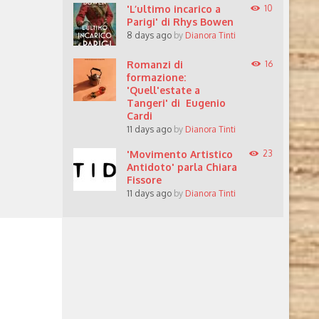
'L’ultimo incarico a
10
Parigi' di Rhys Bowen
8 days ago
by
Dianora Tinti
Romanzi di
16
formazione:
'Quell'estate a
Tangeri' di Eugenio
Cardi
11 days ago
by
Dianora Tinti
'Movimento Artistico
23
Antidoto' parla Chiara
Fissore
11 days ago
by
Dianora Tinti