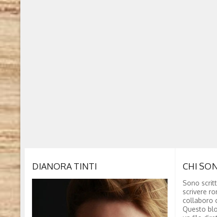
DIANORA TINTI
CHI SO
Sono scritt
scrivere ro
collaboro c
Questo blo