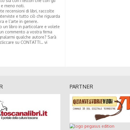
tto sia con i lettori che con gli
i e meno noti.
te recensioni di libri, raccolte
nterviste e tutto ciò che riguarda
ura e l’arte in genere.
to un libro in particolare e volete
un commento a vostra firma
nalarmi qualche autore? Sarà
 cliccare su CONTATTI… vi
R
PARTNER