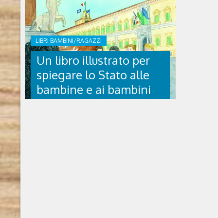
LIBRI BAMBINI/RAGAZZI
Un libro illustrato per
spiegare lo Stato alle
bambine e ai bambini
UN LIBRO ILLUSTRATO
PER SPIEGARE LO STATO
ALLE BAMBINE E AI
BAMBINI
Lo Stato spiegato alle bambine e ai bambini
scritto da Francesca Parmigiani, illustrato
da Shu Garbuglia (2023, Beccogiallo
editore) Il 2 giugno del 1946 si svolge il