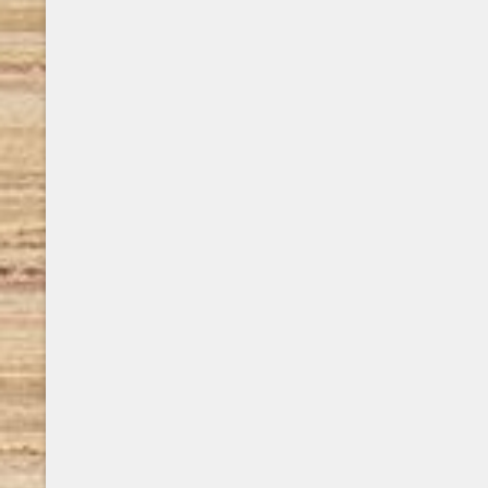
referendum per scegliere la forma
istituzionale dello Stato Italiano: il popolo
sceglie la Repubblica. Vogliamo ricordare
questo avvenimento fondamentale per la
storia del nostro Paese, attraverso Lo Stato
..