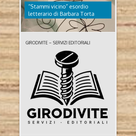
“Stammi vicino” esordio
letterario di Barbara Torta
GIRODIVITE – SERVIZI EDITORIALI
“STAMMI VICINO” ESORDIO
LETTERARIO DI BARBARA TORTA
Stammi vicino di Barbara Torta Barbara Torta nasce
a Bra, sotto il segno della Zizzola, lavora come
segretaria, è volontaria AIL da 20 anni e la
domenica è una degli speakers su Radio
BraonTheRocks. Stammi vicino è il suo esordio in
narrativa. Un romanzo rosa ambientato a Londra,
dove i sentimenti sono in primo piano. ..