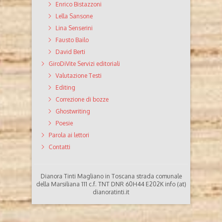
Enrico Bistazzoni
Lella Sansone
Lina Senserini
Fausto Bailo
David Berti
GiroDiVite Servizi editoriali
Valutazione Testi
Editing
Correzione di bozze
Ghostwriting
Poesie
Parola ai lettori
Contatti
Dianora Tinti Magliano in Toscana strada comunale
della Marsiliana 111 c.f. TNT DNR 60H44 E202K info (at)
dianoratinti.it