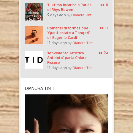
'L’ultimo incarico a Parigi'
11
di Rhys Bowen
9 days ago
by
Dianora Tinti
Romanzi di formazione:
17
'Quell'estate a Tangeri'
di Eugenio Cardi
12 days ago
by
Dianora Tinti
'Movimento Artistico
24
Antidoto' parla Chiara
Fissore
12 days ago
by
Dianora Tinti
DIANORA TINTI