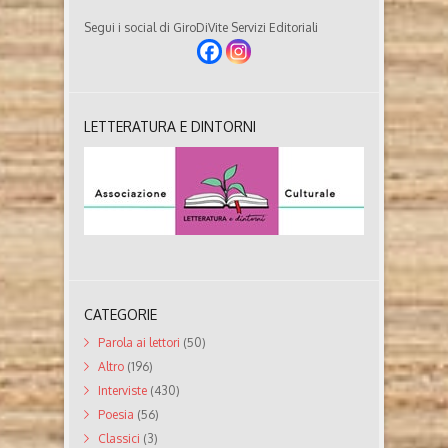
Segui i social di GiroDiVite Servizi Editoriali
LETTERATURA E DINTORNI
CATEGORIE
Parola ai lettori
(50)
Altro
(196)
Interviste
(430)
Poesia
(56)
Classici
(3)