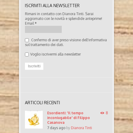
ISCRIVITI ALLA NEWSLETTER
Rimani in contatto con Dianora Tinti. Sarai
aggiornato con le novità e splendide anteprime!
Email
*
Confermo di aver preso visione dell'informativa
sul trattamento dei dati.
Voglio iscrivermi alla newsletter
ARTICOLI RECENTI
Esordienti: 'Il tempo
8
inconiugabile' di Filippo
Casanova
7 days ago
by
Dianora Tinti