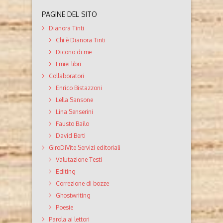
PAGINE DEL SITO
Dianora Tinti
Chi è Dianora Tinti
Dicono di me
I miei libri
Collaboratori
Enrico Bistazzoni
Lella Sansone
Lina Senserini
Fausto Bailo
David Berti
GiroDiVite Servizi editoriali
Valutazione Testi
Editing
Correzione di bozze
Ghostwriting
Poesie
Parola ai lettori