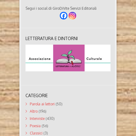
Segui i social di GiroDiVite Servizi Editoriali
LETTERATURA E DINTORNI
CATEGORIE
Parola ai lettori
(50)
Altro
(196)
Interviste
(430)
Poesia
(56)
Classici
(3)