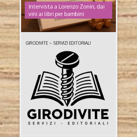
Intervista a Lorenzo Zonin, dai
vini ai libri per bambini
GIRODIVITE – SERVIZI EDITORIALI
INTERVISTA A LORENZO ZONIN,
DAI VINI AI LIBRI PER BAMBINI
Storie per bambini felici Racconti Brevi per Crescere
Liberi e Forti di Lorenzo Zonin (Amazon, 2025)
Trentotto brevi storie per allenare un cuore leggero e
curioso. Intervista all’autore di Storie per bambini
felici, dedicato ai bambini di oggi, di ieri…e di
domani Lorenzo Zonin, vicentino, 52 anni è un
ingegnere gestionale prestato all’enologia (produce
vini ..