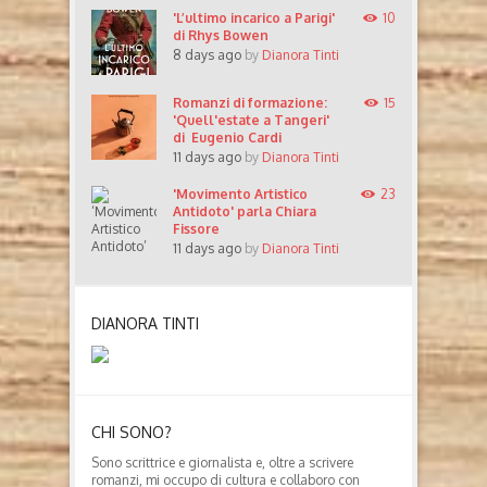
'L’ultimo incarico a Parigi'
10
di Rhys Bowen
8 days ago
by
Dianora Tinti
Romanzi di formazione:
15
'Quell'estate a Tangeri'
di Eugenio Cardi
11 days ago
by
Dianora Tinti
'Movimento Artistico
23
Antidoto' parla Chiara
Fissore
11 days ago
by
Dianora Tinti
DIANORA TINTI
CHI SONO?
Sono scrittrice e giornalista e, oltre a scrivere
romanzi, mi occupo di cultura e collaboro con