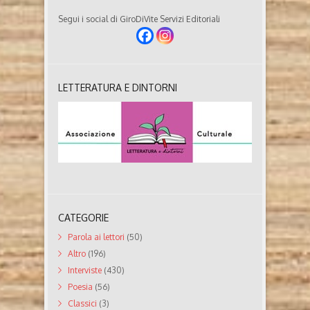
Segui i social di GiroDiVite Servizi Editoriali
LETTERATURA E DINTORNI
CATEGORIE
Parola ai lettori
(50)
Altro
(196)
Interviste
(430)
Poesia
(56)
Classici
(3)