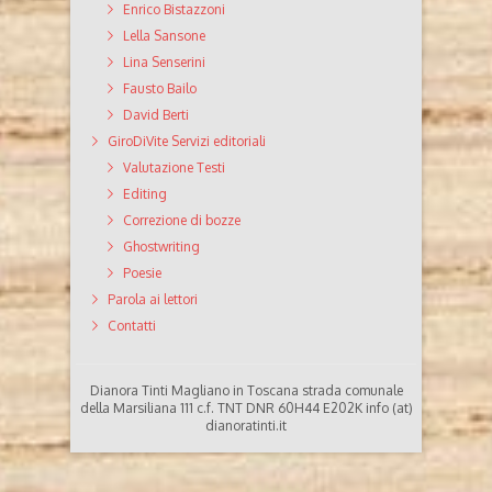
Enrico Bistazzoni
Lella Sansone
Lina Senserini
Fausto Bailo
David Berti
GiroDiVite Servizi editoriali
Valutazione Testi
Editing
Correzione di bozze
Ghostwriting
Poesie
Parola ai lettori
Contatti
Dianora Tinti Magliano in Toscana strada comunale
della Marsiliana 111 c.f. TNT DNR 60H44 E202K info (at)
dianoratinti.it