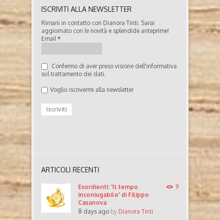
ISCRIVITI ALLA NEWSLETTER
Rimani in contatto con Dianora Tinti. Sarai
aggiornato con le novità e splendide anteprime!
Email
*
Confermo di aver preso visione dell'informativa
sul trattamento dei dati.
Voglio iscrivermi alla newsletter
ARTICOLI RECENTI
Esordienti: 'Il tempo
9
inconiugabile' di Filippo
Casanova
8 days ago
by
Dianora Tinti