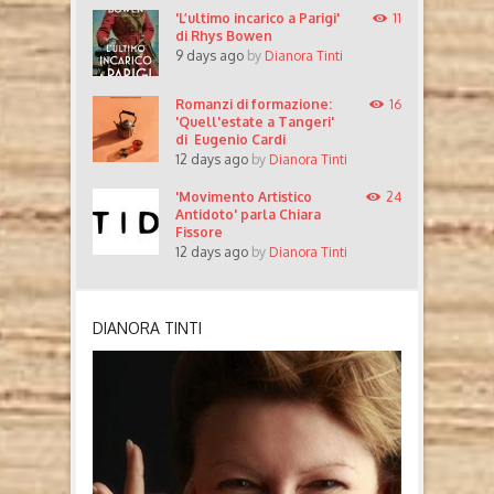
'L’ultimo incarico a Parigi'
11
di Rhys Bowen
9 days ago
by
Dianora Tinti
Romanzi di formazione:
16
'Quell'estate a Tangeri'
di Eugenio Cardi
12 days ago
by
Dianora Tinti
'Movimento Artistico
24
Antidoto' parla Chiara
Fissore
12 days ago
by
Dianora Tinti
DIANORA TINTI