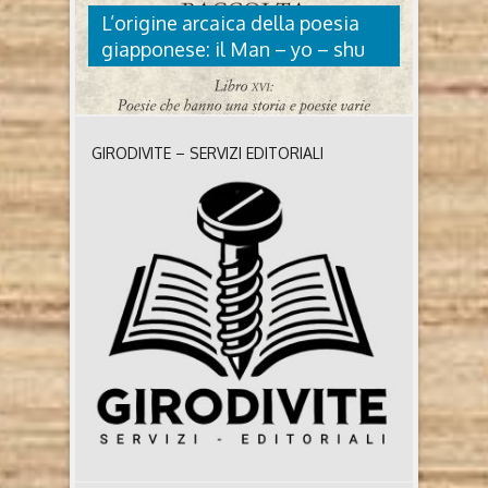
L’origine arcaica della poesia
giapponese: il Man – yo – shu
GIRODIVITE – SERVIZI EDITORIALI
L’ORIGINE ARCAICA DELLA
POESIA GIAPPONESE: IL MAN –
YO – SHU
L’origine arcaica della poesia giapponese: il Man –
yo – shu Il Giappone e la poesia hanno un lungo
sposalizio la cui storia arricchisce il mondo poetico
di originalità e freschezza d’immaginazione. Yari
Lepre Marrani che da sempre nutre particolare
interesse per la poesia oltre che per storia, letteratura
e religione giudaico-cristiana, ci offre questa
interessante ..