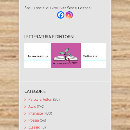
Segui i social di GiroDiVite Servizi Editoriali
LETTERATURA E DINTORNI
CATEGORIE
Parola ai lettori
(50)
Altro
(196)
Interviste
(430)
Poesia
(56)
Classici
(3)