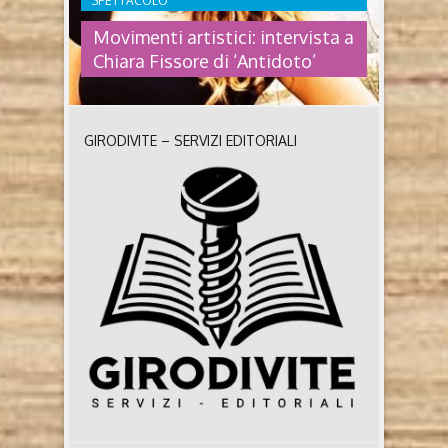
SPETTACOLO
Movimenti artistici: intervista a
Chiara Fissore di ‘Antidoto’
GIRODIVITE – SERVIZI EDITORIALI
MOVIMENTI ARTISTICI:
INTERVISTA A CHIARA FISSORE
DI ‘ANTIDOTO’
Il movimento Antidoto nasce nel 2020 nel territorio
braidese grazie alla passione e la fervida
immaginazione di Chiara Fissore. All’inizio sono
state organizzate piccole iniziative, poi piano piano
gli eventi si sono ingranditi e con essi è cresciuto
anche l’interesse della comunità locale verso questa
nuova creatura culturale. Abbiamo chiesto
all’ideatrice di parlarcene. Chiara ci ..