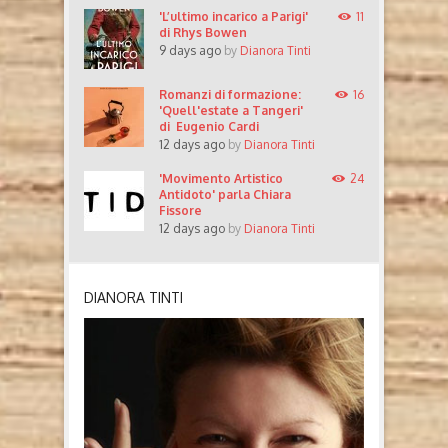
'L’ultimo incarico a Parigi'
11
di Rhys Bowen
9 days ago
by
Dianora Tinti
Romanzi di formazione:
16
'Quell'estate a Tangeri'
di Eugenio Cardi
12 days ago
by
Dianora Tinti
'Movimento Artistico
24
Antidoto' parla Chiara
Fissore
12 days ago
by
Dianora Tinti
DIANORA TINTI