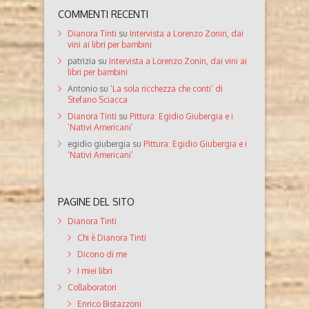
COMMENTI RECENTI
Dianora Tinti
su
Intervista a Lorenzo Zonin, dai
vini ai libri per bambini
patrizia
su
Intervista a Lorenzo Zonin, dai vini ai
libri per bambini
Antonio
su
‘La sola ricchezza che conti’ di
Stefano Sciacca
Dianora Tinti
su
Pittura: Egidio Giubergia e i
‘Nativi Americani’
egidio giubergia
su
Pittura: Egidio Giubergia e i
‘Nativi Americani’
PAGINE DEL SITO
Dianora Tinti
Chi è Dianora Tinti
Dicono di me
I miei libri
Collaboratori
Enrico Bistazzoni