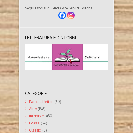
Segui i social di GiroDiVite Servizi Editoriali
LETTERATURA E DINTORNI
CATEGORIE
Parola ai lettori
(50)
Altro
(196)
Interviste
(430)
Poesia
(56)
Classici
(3)