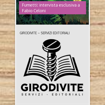
Fumetti: intervista esclusiva a
Fabio Celoni
GIRODIVITE – SERVIZI EDITORIALI
FUMETTI: INTERVISTA ESCLUSIVA
A FABIO CELONI
Paperone in Atlantide sceneggiatura e illustrazioni
di Fabio Celoni Sono convinto che i fumetti non
debbano solo far ridere. Per questo nelle mie storie
trovate lacrime, rabbia, odio, dolore e finali non
sempre lieti. Osamu Tezuka Fabio Celoni è
disegnatore e sceneggiatore di fumetti, illustratore,
pittore e scrittore. Dal 1989 pubblica con oltre
quaranta ..