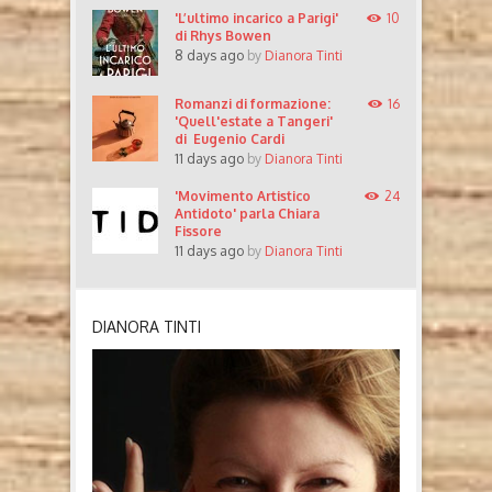
'L’ultimo incarico a Parigi'
10
di Rhys Bowen
8 days ago
by
Dianora Tinti
Romanzi di formazione:
16
'Quell'estate a Tangeri'
di Eugenio Cardi
11 days ago
by
Dianora Tinti
'Movimento Artistico
24
Antidoto' parla Chiara
Fissore
11 days ago
by
Dianora Tinti
DIANORA TINTI