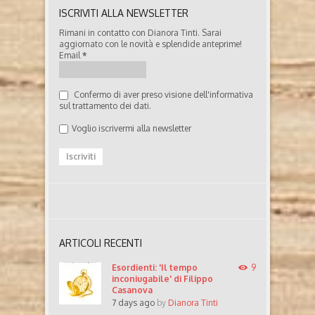
ISCRIVITI ALLA NEWSLETTER
Rimani in contatto con Dianora Tinti. Sarai
aggiornato con le novità e splendide anteprime!
Email
*
Confermo di aver preso visione dell'informativa
sul trattamento dei dati.
Voglio iscrivermi alla newsletter
ARTICOLI RECENTI
Esordienti: 'Il tempo
9
inconiugabile' di Filippo
Casanova
7 days ago
by
Dianora Tinti