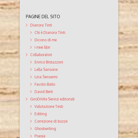
PAGINE DEL SITO
Dianora Tinti
Chi è Dianora Tinti
Dicono di me
I miei libri
Collaboratori
Enrico Bistazzoni
Lella Sansone
Lina Senserini
Fausto Bailo
David Berti
GiroDiVite Servizi editoriali
Valutazione Testi
Editing
Correzione di bozze
Ghostwriting
Poesie