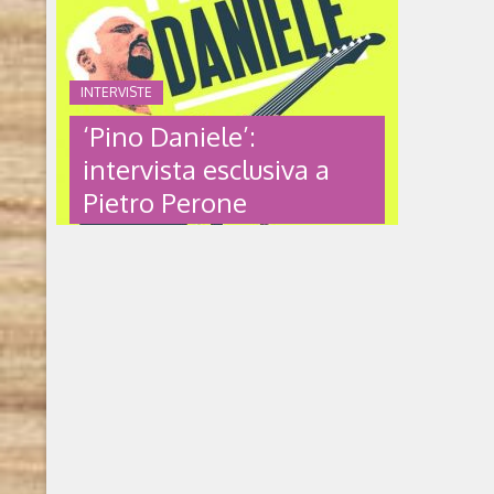
INTERVISTE
‘Pino Daniele’:
intervista esclusiva a
Pietro Perone
‘PINO DANIELE’:
INTERVISTA ESCLUSIVA A
PIETRO PERONE
Pino Daniele. Napoli e l’anima della musica,
dal Mascalzone latino a Giogiò di Pietro
Perone (San Paolo edizioni, 2024) A dieci
anni dalla sua scomparsa, Pino Daniele
rimane un simbolo intramontabile per più