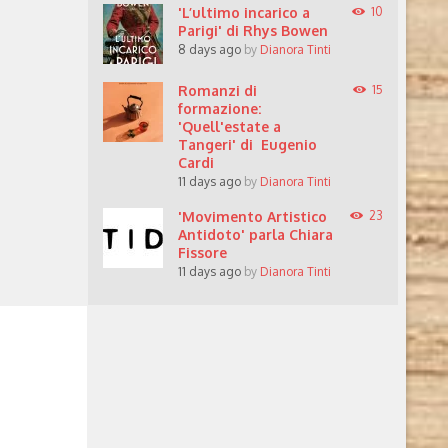
'L’ultimo incarico a
10
Parigi' di Rhys Bowen
8 days ago
by
Dianora Tinti
Romanzi di
15
formazione:
'Quell'estate a
Tangeri' di Eugenio
Cardi
11 days ago
by
Dianora Tinti
'Movimento Artistico
23
Antidoto' parla Chiara
Fissore
11 days ago
by
Dianora Tinti