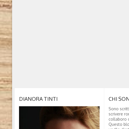
DIANORA TINTI
CHI SO
Sono scritt
scrivere ro
collaboro c
Questo blo