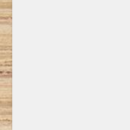
generazioni. Erano i primi giorni del gennaio
2015 quando il musicista ci lasciò
improvvisamente, a nemmeno sessant’anni,
in seguito ad una letale ..