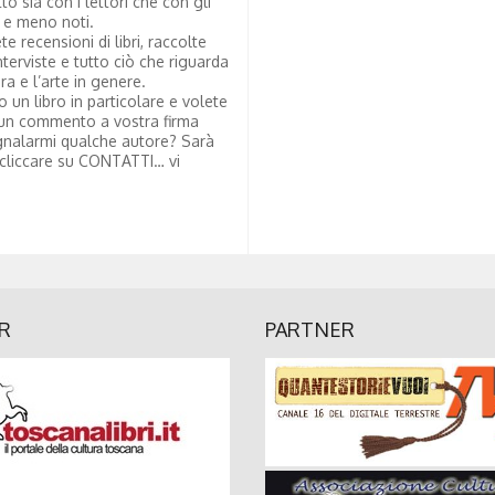
tto sia con i lettori che con gli
i e meno noti.
te recensioni di libri, raccolte
nterviste e tutto ciò che riguarda
ura e l’arte in genere.
to un libro in particolare e volete
un commento a vostra firma
nalarmi qualche autore? Sarà
 cliccare su CONTATTI… vi
R
PARTNER