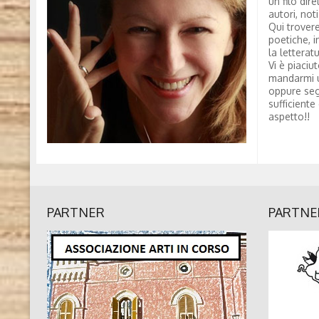
un filo dire
autori, not
Qui trovere
poetiche, i
la letterat
Vi è piaciu
mandarmi 
oppure seg
sufficiente
aspetto!!
PARTNER
PARTNE