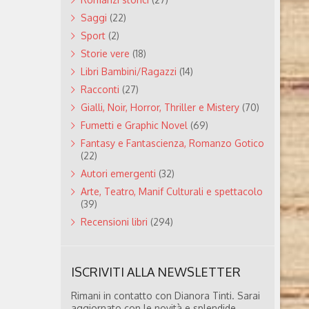
Saggi
(22)
Sport
(2)
Storie vere
(18)
Libri Bambini/Ragazzi
(14)
Racconti
(27)
Gialli, Noir, Horror, Thriller e Mistery
(70)
Fumetti e Graphic Novel
(69)
Fantasy e Fantascienza, Romanzo Gotico
(22)
Autori emergenti
(32)
Arte, Teatro, Manif Culturali e spettacolo
(39)
Recensioni libri
(294)
ISCRIVITI ALLA NEWSLETTER
Rimani in contatto con Dianora Tinti. Sarai
aggiornato con le novità e splendide