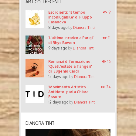
ARTICOLI RECENTI
Esordienti: 'Il tempo
9
inconiugabile' di Filippo
Casanova
8 days ago
by
Dianora Tinti
'L’ultimo incarico a Parigi'
11
di Rhys Bowen
9 days ago
by
Dianora Tinti
Romanzi di formazione:
16
'Quell'estate a Tangeri'
di Eugenio Cardi
12 days ago
by
Dianora Tinti
'Movimento Artistico
24
Antidoto' parla Chiara
Fissore
12 days ago
by
Dianora Tinti
DIANORA TINTI