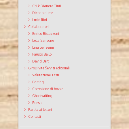
Chi è Dianora Tinti
Dicono di me
I miei libri
Collaboratori
Enrico Bistazzoni
Lella Sansone
Lina Senserini
Fausto Bailo
David Berti
GiroDiVite Servizi editoriali
Valutazione Testi
Editing
Correzione di bozze
Ghostwriting
Poesie
Parola ai lettori
Contatti