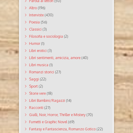
Parola ai lettori
(50)
Altro
(196)
Interviste
(430)
Poesia
(56)
Classici
(3)
Filosofia e sociologia
(2)
Humor
(1)
Libri erotici
(3)
Libri sentimenti, amicizia, amore
(40)
Libri musica
(1)
Romanzi storici
(27)
Saggi
(22)
Sport
(2)
Storie vere
(18)
Libri Bambini/Ragazzi
(14)
Racconti
(27)
Gialli, Noir, Horror, Thriller e Mistery
(70)
Fumetti e Graphic Novel
(69)
Fantasy e Fantascienza, Romanzo Gotico
(22)