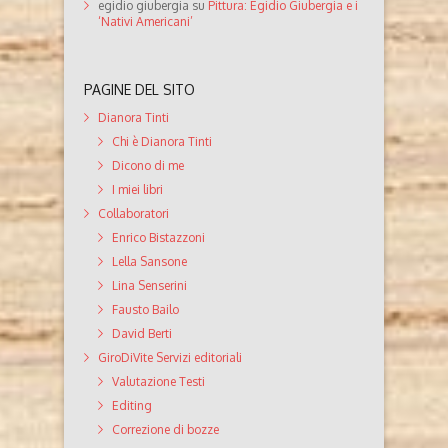
egidio giubergia
su
Pittura: Egidio Giubergia e i
‘Nativi Americani’
PAGINE DEL SITO
Dianora Tinti
Chi è Dianora Tinti
Dicono di me
I miei libri
Collaboratori
Enrico Bistazzoni
Lella Sansone
Lina Senserini
Fausto Bailo
David Berti
GiroDiVite Servizi editoriali
Valutazione Testi
Editing
Correzione di bozze