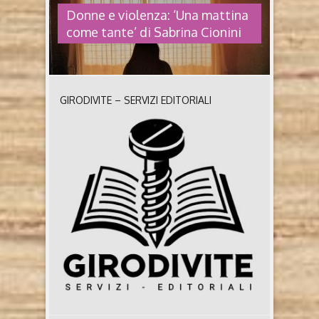
Donne e violenza: ‘Una mattina
come tante’ di Sabrina Cionini
GIRODIVITE – SERVIZI EDITORIALI
DONNE E VIOLENZA: ‘UNA
MATTINA COME TANTE’ DI
SABRINA CIONINI
Una mattina come tante di Sabrina Cionini (2022,
Thalia Servizi editoriali) Chi è Sabrina Cionini Sabrina
Cionini è nata a Grosseto, dove vive, nel 1967. È
animatrice e operatrice d’infanzia, esperta in
comunicazione sociale, legata al mondo del
volontariato, e da anni crea e realizza percorsi
formativi per sensibilizzare e per contrastare la
violenza contro ..