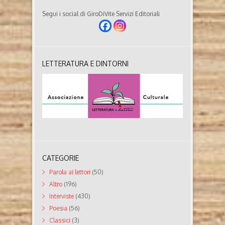
Segui i social di GiroDiVite Servizi Editoriali
LETTERATURA E DINTORNI
CATEGORIE
Parola ai lettori
(50)
Altro
(196)
Interviste
(430)
Poesia
(56)
Classici
(3)