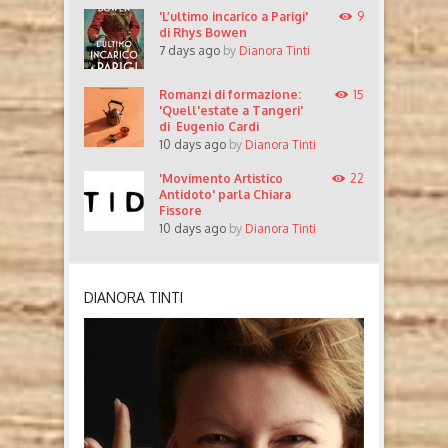
'L’ultimo incarico a Parigi'
9
di Rhys Bowen
7 days ago
by
Dianora Tinti
Romanzi di formazione:
15
'Quell'estate a Tangeri'
di Eugenio Cardi
10 days ago
by
Dianora Tinti
'Movimento Artistico
22
Antidoto' parla Chiara
Fissore
10 days ago
by
Dianora Tinti
DIANORA TINTI