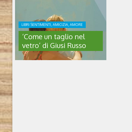
LIBRI SENTIMENTI, AMICIZIA, AMORE
‘Come un taglio nel
vetro’ di Giusi Russo
‘COME UN TAGLIO NEL
VETRO’ DI GIUSI RUSSO
Come un taglio nel vetro di Giusi Russo
(2026, Santelli editore) Chi è l’autrice Giusi
Russo, nata in Sicilia nel 1962, insegna
italiano e latino in un liceo scientifico di
Palermo, città in cui vive. Con il suo
romanzo d’esordio Chilometro 9 vince il
Premio Internazionale Mario Luzi;