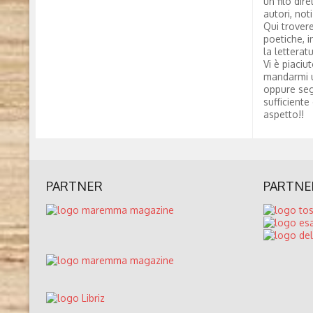
un filo dire
autori, not
Qui trovere
poetiche, i
la letterat
Vi è piaciu
mandarmi 
oppure seg
sufficiente
aspetto!!
PARTNER
PARTNE