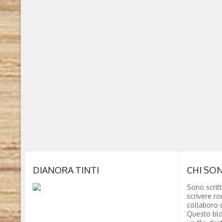
DIANORA TINTI
CHI SO
Sono scritt
scrivere ro
collaboro c
Questo blo