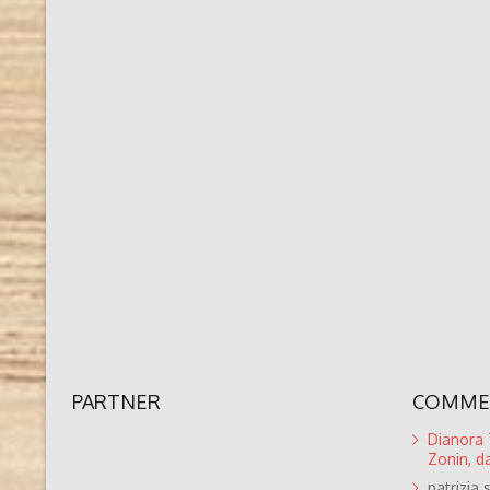
PARTNER
COMMEN
Dianora T
Zonin, da
patrizia