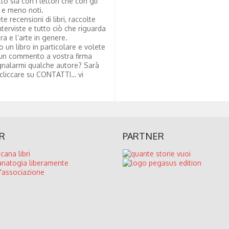
tto sia con i lettori che con gli
i e meno noti.
te recensioni di libri, raccolte
nterviste e tutto ciò che riguarda
ura e l’arte in genere.
to un libro in particolare e volete
un commento a vostra firma
nalarmi qualche autore? Sarà
 cliccare su CONTATTI… vi
R
PARTNER