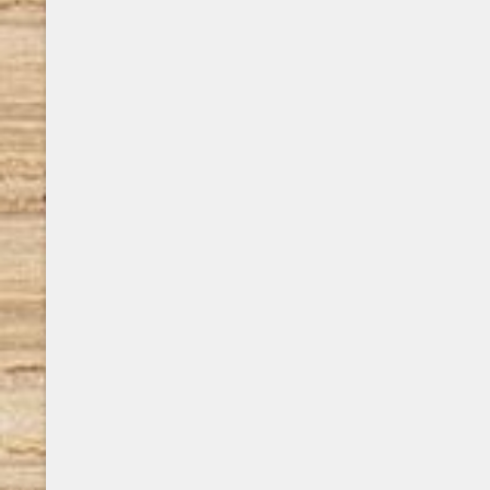
successivamente pubblica Di notte, solo di
notte, ..