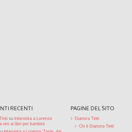
TI RECENTI
PAGINE DEL SITO
inti
su
Intervista a Lorenzo
Dianora Tinti
i vini ai libri per bambini
Chi è Dianora Tinti
su
Intervista a Lorenzo Zonin, dai