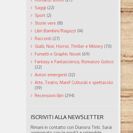
Saggi
(22)
Sport
(2)
Storie vere
(18)
Libri Bambini/Ragazzi
(14)
Racconti
(27)
Gialli, Noir, Horror, Thriller e Mistery
(70)
Fumetti e Graphic Novel
(69)
Fantasy e Fantascienza, Romanzo Gotico
(22)
Autori emergenti
(32)
Arte, Teatro, Manif Culturali e spettacolo
(39)
Recensioni libri
(294)
ISCRIVITI ALLA NEWSLETTER
Rimani in contatto con Dianora Tinti. Sarai
aggiornato con le novità e splendide