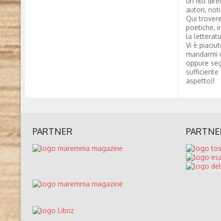
un filo dire
autori, not
Qui trovere
poetiche, i
la letterat
Vi è piaciu
mandarmi 
oppure seg
sufficiente
aspetto!!
PARTNER
PARTNE