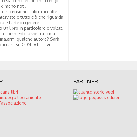
tto sia con i lettori che con gli
i e meno noti.
te recensioni di libri, raccolte
nterviste e tutto ciò che riguarda
ura e l’arte in genere.
to un libro in particolare e volete
un commento a vostra firma
nalarmi qualche autore? Sarà
 cliccare su CONTATTI… vi
R
PARTNER