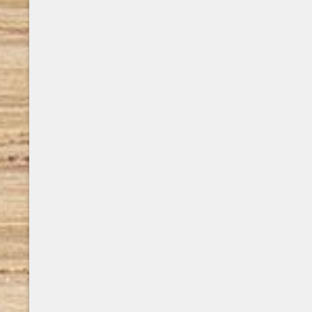
BraonTheRocks. Stammi vicino è il suo
esordio in narrativa. Un romanzo rosa
ambientato a Londra, dove i sentimenti
sono in primo piano. ..