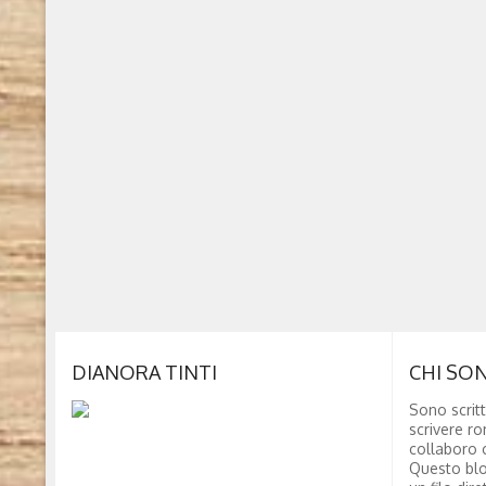
DIANORA TINTI
CHI SO
Sono scritt
scrivere ro
collaboro c
Questo blo