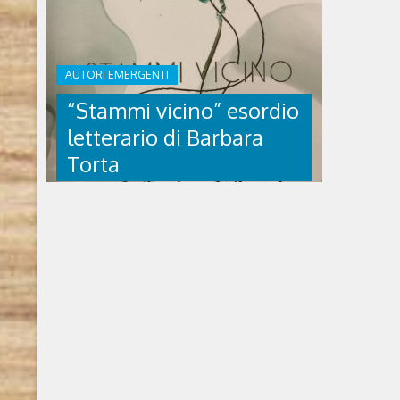
AUTORI EMERGENTI
“Stammi vicino” esordio
letterario di Barbara
Torta
“STAMMI VICINO”
ESORDIO LETTERARIO DI
BARBARA TORTA
Stammi vicino di Barbara Torta Barbara
Torta nasce a Bra, sotto il segno della
Zizzola, lavora come segretaria, è
volontaria AIL da 20 anni e la domenica è
una degli speakers su Radio