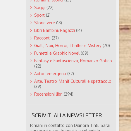
Saggi
(22)
Sport
(2)
Storie vere
(18)
Libri Bambini/Ragazzi
(14)
Racconti
(27)
Gialli, Noir, Horror, Thriller e Mistery
(70)
Fumetti e Graphic Novel
(69)
Fantasy e Fantascienza, Romanzo Gotico
(22)
Autori emergenti
(32)
Arte, Teatro, Manif Culturali e spettacolo
(39)
Recensioni libri
(294)
ISCRIVITI ALLA NEWSLETTER
Rimani in contatto con Dianora Tinti. Sarai
aggiornato con le novità e splendide