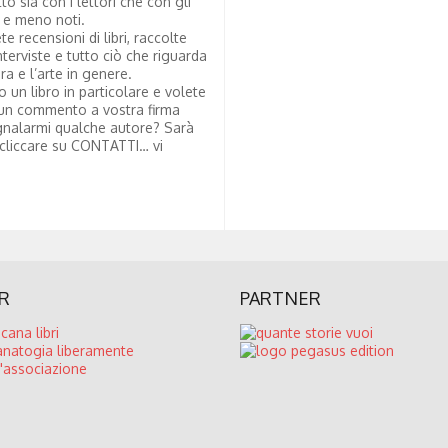
tto sia con i lettori che con gli
i e meno noti.
te recensioni di libri, raccolte
nterviste e tutto ciò che riguarda
ura e l’arte in genere.
to un libro in particolare e volete
un commento a vostra firma
nalarmi qualche autore? Sarà
 cliccare su CONTATTI… vi
R
PARTNER