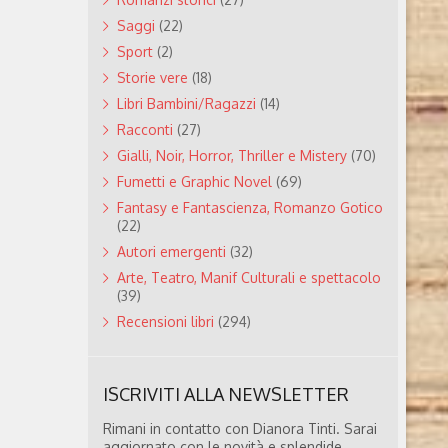
Saggi
(22)
Sport
(2)
Storie vere
(18)
Libri Bambini/Ragazzi
(14)
Racconti
(27)
Gialli, Noir, Horror, Thriller e Mistery
(70)
Fumetti e Graphic Novel
(69)
Fantasy e Fantascienza, Romanzo Gotico
(22)
Autori emergenti
(32)
Arte, Teatro, Manif Culturali e spettacolo
(39)
Recensioni libri
(294)
ISCRIVITI ALLA NEWSLETTER
Rimani in contatto con Dianora Tinti. Sarai
aggiornato con le novità e splendide