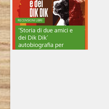
RECENSIONI LIBRI
‘Storia di due amici e
dei Dik Dik’
autobiografia per
nostalgici
‘STORIA DI DUE AMICI E
DEI DIK DIK’
AUTOBIOGRAFIA PER
NOSTALGICI
Storia di due amici e dei Dik Dik di Pietruccio
Montalbetti (2025, Minerva edizioni) Chi è
l’autore Fondatore e storico chitarrista dei
Dik Dik, il gruppo musicale fondato nel 1965