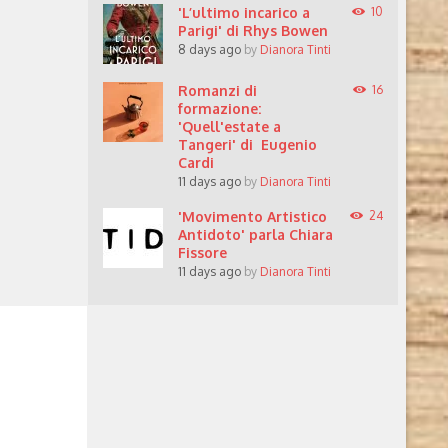
'L’ultimo incarico a
10
Parigi' di Rhys Bowen
8 days ago
by
Dianora Tinti
Romanzi di
16
formazione:
'Quell'estate a
Tangeri' di Eugenio
Cardi
11 days ago
by
Dianora Tinti
'Movimento Artistico
24
Antidoto' parla Chiara
Fissore
11 days ago
by
Dianora Tinti