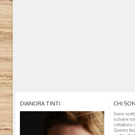
DIANORA TINTI
CHI SO
Sono scritt
scrivere ro
collaboro c
Questo blo