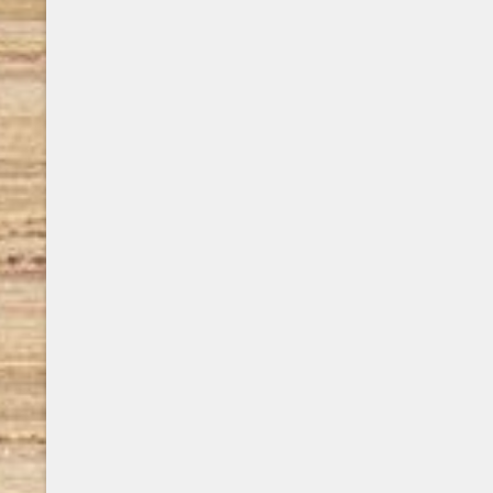
e mai tramontato nel cuore degli italiani,
Pietruccio Montalbetti è nato a Milano nel
1941. Tra i loro più grandi successi: Se rimani
con me, ..