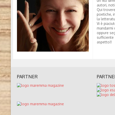
un filo dire
autori, not
Qui trovere
poetiche, i
la letterat
Vi è piaciu
mandarmi 
oppure seg
sufficiente
aspetto!!
PARTNER
PARTNE