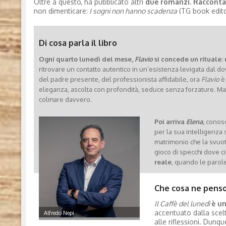
Oltre a questo, ha pubblicato altri
due romanzi. Raccontano
non dimenticare:
I sogni non hanno scadenza
(TG book edito
Di cosa parla il libro
Ogni quarto lunedì del mese,
Flavio
si concede un rituale:
ritrovare un contatto autentico in un’esistenza levigata dal do
del padre presente, del professionista affidabile, ora
Flavio
è 
eleganza, ascolta con profondità, seduce senza forzature. Ma 
colmare davvero.
Poi arriva
Elena,
conosci
per la sua intelligenza 
matrimonio che la svuota
gioco di specchi dove ci
reale
, quando le parole
Che cosa ne pens
Il Caffè del lunedì
è u
accentuato dalla scelt
Alfredo Nepi
alle riflessioni. Dunqu