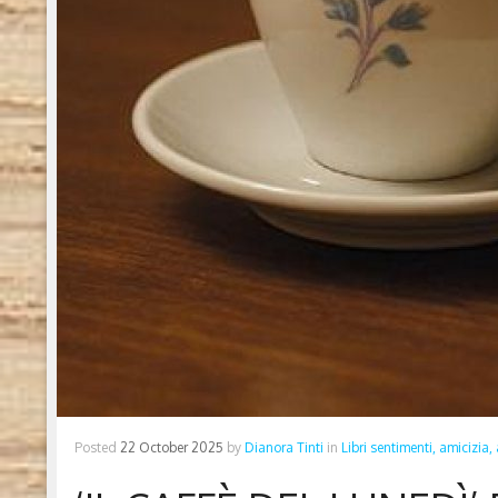
Posted
22 October 2025
by
Dianora Tinti
in
Libri sentimenti, amicizia,