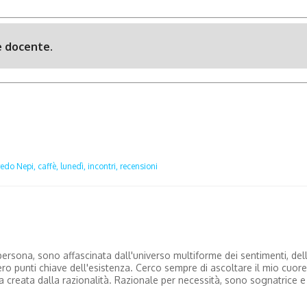
 e docente.
redo Nepi,
caffè,
lunedì,
incontri,
recensioni
ersona, sono affascinata dall'universo multiforme dei sentimenti, del
dero punti chiave dell'esistenza. Cerco sempre di ascoltare il mio cuore
na creata dalla razionalità. Razionale per necessità, sono sognatrice e