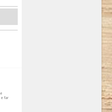
le
 e far