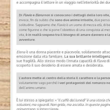
e accompagna il lettore in un viaggio nell’interiorità dei du
Di
Flavio
e
Elena
non si conoscono i dettagli delle loro vite,
invece, fin da subito che
sono due anime irrisolte,
due person
solitudine. Sappiamo che
Flavio
è un uomo di mezza età, di bel
come figurine e che si pone l’obiettivo di una conquista al m
vita,
è in realtà sospeso tra il bisogno di amare davvero e 
avventure
.
Elena
è una donna piacente e piacevole, solidamente attac
emozione dalla vita familiare.
La sua brillante intellige
sue fragilità. Allo stesso modo l’innata capacità di
Flavio
di
scoperto il suo desiderio di essere amata e desiderata.
L’autore mette al centro della storia il carattere e la perso
volutamente vago perché
i veri protagonisti del romanzo n
dell’animo umano.
È lui stesso a spiegarlo: «
“Il caffè del lunedì” è una storia che
soluzioni, ma sguardi. Non grida, ma ascolta. In queste pagin
reinventano, si intrecciano
».