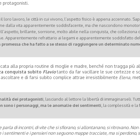
e protagonisti.
il loro lavoro, le città in cui vivono, l’aspetto fisico è appena accennato. Sa
e dalla vita apparentemente soddisfacente, ma che nascondono monoton
l’aspetto, brillante, sornione, molto abile nella conquista, che colleziona
ese. Apparentemente refrattario ai legami e apparentemente soddisfatto de
la promessa che ha fatto a se stesso di raggiungere un determinato num
cata alla propria routine di moglie e madre, benché non tragga più a
nza conquista subito
Flavio
tanto da far vacillare le sue certezze e sc
 ascoltare e di farsi subito complice attrae irresistibilmente
Elena,
met
nalità dei protagonisti
, lasciando al lettore la libertà di immaginarseli. Tut
on sono i personaggi, ma le anomalie dei sentimenti,
la complessità e la f
 parla di incontri, di vite che si sfiorano, si allontanano, si ritrovano. Non 
e i sentimenti e i pensieri non seguono mappe tracciate, ma si perdono, s