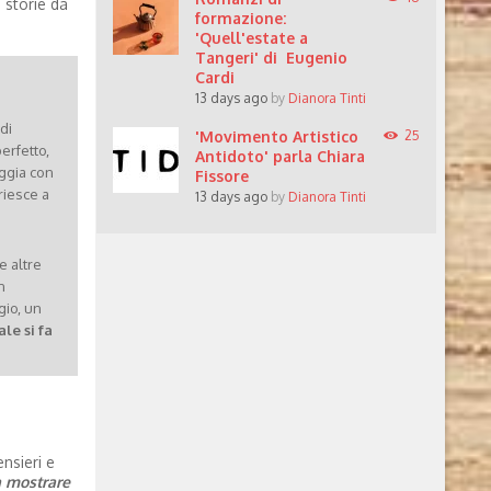
 storie da
formazione:
'Quell'estate a
Tangeri' di Eugenio
Cardi
13 days ago
by
Dianora Tinti
di
'Movimento Artistico
25
erfetto,
Antidoto' parla Chiara
ggia con
Fissore
riesce a
13 days ago
by
Dianora Tinti
e altre
n
gio, un
le si fa
nsieri e
a mostrare