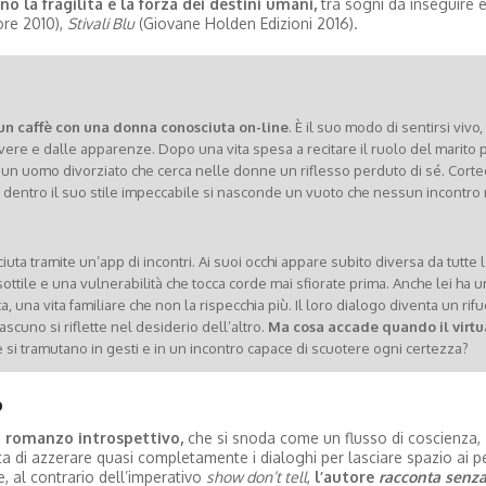
 la fragilità e la forza dei destini umani,
tra sogni da inseguire e
re 2010),
Stivali Blu
(Giovane Holden Edizioni 2016).
 un caffè con una donna conosciuta on-line
. È il suo modo di sentirsi vivo, 
vere e dalle apparenze. Dopo una vita spesa a recitare il ruolo del marito p
un uomo divorziato che cerca nelle donne un riflesso perduto di sé. Corte
dentro il suo stile impeccabile si nasconde un vuoto che nessun incontro 
uta tramite un’app di incontri. Ai suoi occhi appare subito diversa da tutte l
sottile e una vulnerabilità che tocca corde mai sfiorate prima. Anche lei ha u
, una vita familiare che non la rispecchia più. Il loro dialogo diventa un rifu
ascuno si riflette nel desiderio dell’altro.
Ma cosa accade quando il virtua
 si tramutano in gesti e in un incontro capace di scuotere ogni certezza?
o
n romanzo introspettivo,
che si snoda come un flusso di coscienza,
a di azzerare quasi completamente i dialoghi per lasciare spazio ai pe
e, al contrario dell’imperativo
show don’t tell
,
l’autore
racconta senz