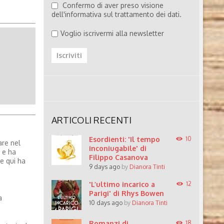
Confermo di aver preso visione
dell'informativa sul trattamento dei dati.
Voglio iscrivermi alla newsletter
ARTICOLI RECENTI
Esordienti: 'Il tempo
10
are nel
inconiugabile' di
, e ha
Filippo Casanova
 e qui ha
9 days ago
by
Dianora Tinti
'L’ultimo incarico a
12
Parigi' di Rhys Bowen
a
10 days ago
by
Dianora Tinti
Romanzi di
18