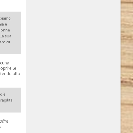
ppiamo,
ia e
 donne
lla sua
ero di
lcuna
oprire le
tendo allo
to è
ragilità
offre
i