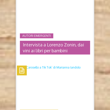
AUTORI EMERGENTI
Intervista a Lorenzo Zonin, dai
vini ai libri per bambini
INTERVISTA A LORENZO ZONIN,
DAI VINI AI LIBRI PER BAMBINI
Storie per bambini felici Racconti Brevi per Crescere
Liberi e Forti di Lorenzo Zonin (Amazon, 2025)
Trentotto brevi storie per allenare un cuore leggero e
curioso. Intervista all'autore di Storie per bambini
felici, dedicato ai bambini di oggi, di ieri...e di