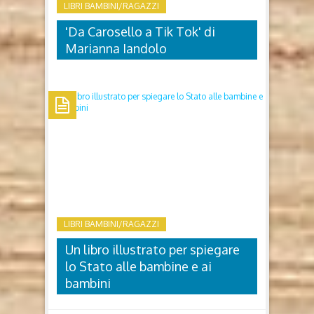
LIBRI BAMBINI/RAGAZZI
domani Lorenzo...
'Da Carosello a Tik Tok' di
Marianna Iandolo
'DA CAROSELLO A TIK TOK' DI
MARIANNA IANDOLO
Da Carosello a Tik Tok Il viaggio della
comunicazione spiegato ai bambini di Marianna
Iandolo Illustrazioni di Silvia Allegra ‎ (Independently
published, 2025) Chi è Marianna Iandolo E' una
giornalista professionista, scrittrice di libri e di
LIBRI BAMBINI/RAGAZZI
favole per bambini. Una...
Un libro illustrato per spiegare
lo Stato alle bambine e ai
bambini