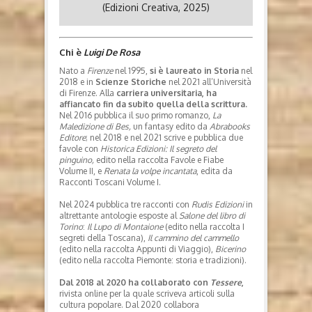
(Edizioni Creativa, 2025)
Chi è
Luigi De Rosa
Nato a
Firenze
nel 1995,
si è laureato in Storia
nel
2018 e in
Scienze Storiche
nel 2021 all’Università
di Firenze. Alla
carriera universitaria, ha
affiancato fin da subito quella della scrittura.
Nel 2016 pubblica il suo primo romanzo,
La
Maledizione di Bes,
un fantasy edito da
Abrabooks
Editore
; nel 2018 e nel 2021 scrive e pubblica due
favole con
Historica Edizioni: Il segreto del
pinguino,
edito nella raccolta Favole e Fiabe
Volume II, e
Renata la volpe incantata
, edita da
Racconti Toscani Volume I.
Nel 2024 pubblica tre racconti con
Rudis Edizioni
in
altrettante antologie esposte al
Salone del libro di
Torino
:
Il Lupo di Montaione
(edito nella raccolta I
segreti della Toscana),
Il cammino del cammello
(edito nella raccolta Appunti di Viaggio),
Bicerino
(edito nella raccolta Piemonte: storia e tradizioni).
Dal 2018 al 2020 ha collaborato con
Tessere
,
rivista online per la quale scriveva articoli sulla
cultura popolare. Dal 2020 collabora