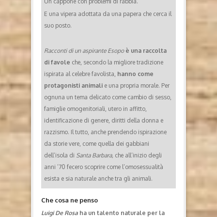
Un cappone con problemi di rabbia.
E una vipera adottata da una papera che cerca il
suo posto.
Racconti di un aspirante Esopo
è una raccolta
di favole
che, secondo la migliore tradizione
ispirata al celebre favolista,
hanno come
protagonisti animali
e una propria morale. Per
ognuna un tema delicato come cambio di sesso,
famiglie omogenitoriali, utero in affitto,
identificazione di genere, diritti della donna e
razzismo. Il tutto, anche prendendo ispirazione
da storie vere, come quella dei gabbiani
dell’isola di
Santa Barbara,
che all’inizio degli
anni ’70 fecero scoprire come l’omosessualità
esista e sia naturale anche tra gli animali.
Che cosa ne penso
Luigi De Rosa
ha un talento naturale per la