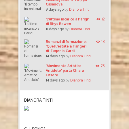
Casanova
9 days ago
by
Dianora Tinti
'L’ultimo incarico a Parigi'
12
di Rhys Bowen
11 days ago
by
Dianora Tinti
Romanzi di formazione:
18
'Quell'estate a Tangeri'
di Eugenio Cardi
14 days ago
by
Dianora Tinti
'Movimento Artistico
25
Antidoto' parla Chiara
Fissore
14 days ago
by
Dianora Tinti
DIANORA TINTI
CHI SONO?