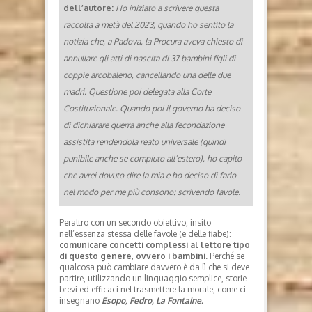
dell’autore:
Ho iniziato a scrivere questa
raccolta a metà del 2023, quando ho sentito la
notizia che, a Padova, la Procura aveva chiesto di
annullare gli atti di nascita di 37 bambini figli di
coppie arcobaleno, cancellando una delle due
madri. Questione poi delegata alla Corte
Costituzionale. Quando poi il governo ha deciso
di dichiarare guerra anche alla fecondazione
assistita rendendola reato universale (quindi
punibile anche se compiuto all’estero), ho capito
che avrei dovuto dire la mia e ho deciso di farlo
nel modo per me più consono: scrivendo favole
.
Peraltro con un secondo obiettivo, insito
nell’essenza stessa delle favole (e delle fiabe):
comunicare concetti complessi al lettore tipo
di questo genere, ovvero i bambini.
Perché se
qualcosa può cambiare davvero è da lì che si deve
partire, utilizzando un linguaggio semplice, storie
brevi ed efficaci nel trasmettere la morale, come ci
insegnano
Esopo, Fedro, La Fontaine.