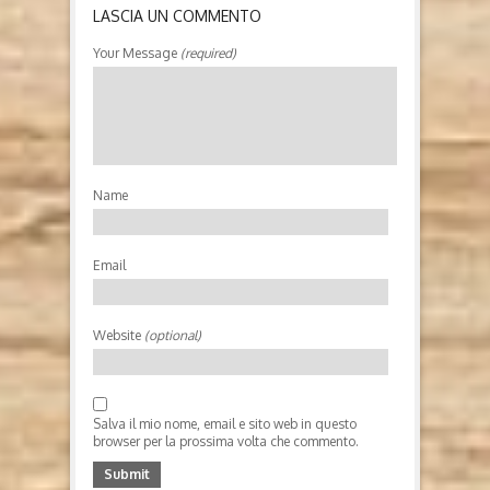
LASCIA UN COMMENTO
Your Message
(required)
UN LIBRO ILLUSTRATO PER
SPIEGARE LO STATO ALLE
BAMBINE E AI BAMBINI
Lo Stato spiegato alle bambine e ai bambini scritto
da Francesca Parmigiani, illustrato da Shu
Garbuglia (2023, Beccogiallo editore) Il 2 giugno
Name
del 1946 si svolge il referendum per scegliere la
forma istituzionale dello Stato Italiano: il popolo
sceglie la...
Email
Website
(optional)
Salva il mio nome, email e sito web in questo
browser per la prossima volta che commento.