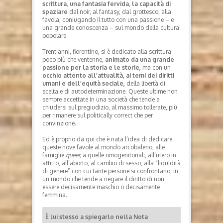
scrittura, una fantasia fervida, la capacità di
spaziare
dal noir, al fantasy, dal grottesco, alla
favola, coniugando il tutto con una passione – e
una grande conoscenza – sul mondo della cultura
popolare.
Trent’anni, fiorentino, si è dedicato alla scrittura
poco più che ventenne,
animato da una grande
passione per la storia e le storie,
ma con un
occhio attento all’attualità, ai temi dei diritti
umani e dell’equità sociale,
della libertà di
scelta e di autodeterminazione. Queste ultime non
sempre accettate in una società che tende a
chiudersi sul pregiudizio, al massimo tollerate, più
per rimanere sul politically correct che per
convinzione.
Ed è proprio da qui che è nata l’idea di dedicare
queste nove favole al mondo arcobaleno, alle
famiglie
queer,
a quelle omogenitoriali, all’utero in
affitto, all’aborto, al cambio di sesso, alla “liquidità
di genere” con cui tante persone si confrontano, in
un mondo che tende a negare il diritto di non
essere decisamente maschio o decisamente
femmina.
È lui stesso a spiegarlo nella Nota