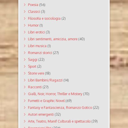
Poesia
(56)
Classici
(3)
Filosofia e sociologia
(2)
Humor
(1)
Libri erotici
(3)
Libri sentimenti, amicizia, amore
(40)
Libri musica
(1)
Romanzi storici
(27)
Saggi
(22)
Sport
(2)
Storie vere
(18)
Libri Bambini/Ragazzi
(14)
Racconti
(27)
Gialli, Noir, Horror, Thriller e Mistery
(70)
Fumetti e Graphic Novel
(69)
Fantasy e Fantascienza, Romanzo Gotico
(22)
Autori emergenti
(32)
Arte, Teatro, Manif Culturali e spettacolo
(39)