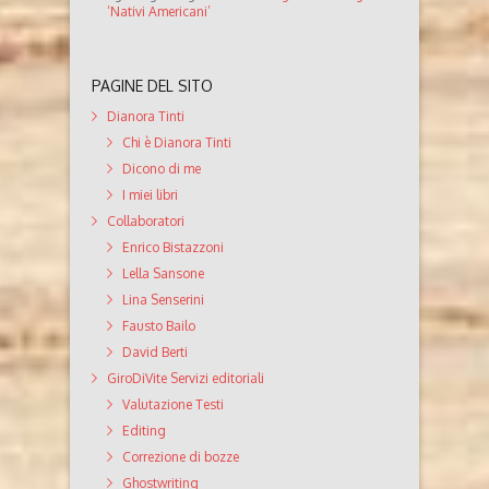
‘Nativi Americani’
PAGINE DEL SITO
Dianora Tinti
Chi è Dianora Tinti
Dicono di me
I miei libri
Collaboratori
Enrico Bistazzoni
Lella Sansone
Lina Senserini
Fausto Bailo
David Berti
GiroDiVite Servizi editoriali
Valutazione Testi
Editing
Correzione di bozze
Ghostwriting