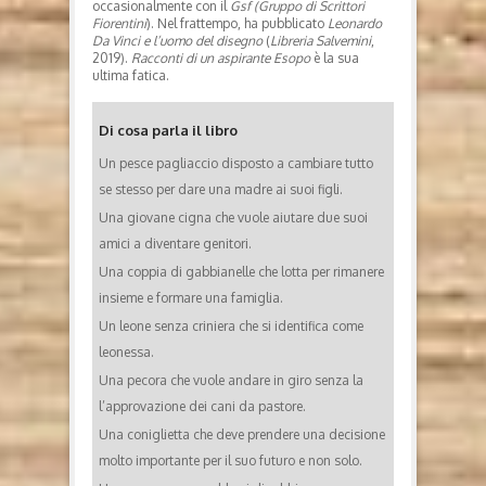
occasionalmente con il
Gsf (Gruppo di Scrittori
Fiorentini
). Nel frattempo, ha pubblicato
Leonardo
Da Vinci e l’uomo del disegno
(
Libreria Salvemini
,
2019).
Racconti di un aspirante Esopo
è la sua
ultima fatica.
Di cosa parla il libro
Un pesce pagliaccio disposto a cambiare tutto
se stesso per dare una madre ai suoi figli.
Una giovane cigna che vuole aiutare due suoi
amici a diventare genitori.
Una coppia di gabbianelle che lotta per rimanere
insieme e formare una famiglia.
Un leone senza criniera che si identifica come
leonessa.
Una pecora che vuole andare in giro senza la
l’approvazione dei cani da pastore.
Una coniglietta che deve prendere una decisione
molto importante per il suo futuro e non solo.