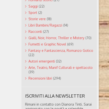
Saggi
(22)
Sport
(2)
Storie vere
(18)
Libri Bambini/Ragazzi
(14)
Racconti
(27)
Gialli, Noir, Horror, Thriller e Mistery
(70)
Fumetti e Graphic Novel
(69)
Fantasy e Fantascienza, Romanzo Gotico
(22)
Autori emergenti
(32)
Arte, Teatro, Manif Culturali e spettacolo
(39)
Recensioni libri
(294)
ISCRIVITI ALLA NEWSLETTER
Rimani in contatto con Dianora Tinti. Sarai
aggiornato con le novità e splendide