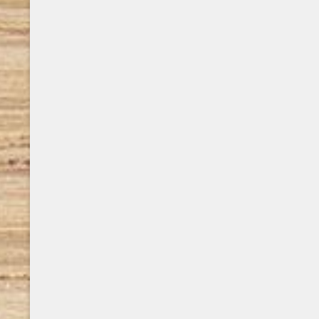
filosofia. Si interessa di pittura, fotografia e
decorazione. Le sue opere, poesie e
racconti, sono presenti in varie Antologie ed
ha ricevuto premi e segnalazioni dalle giurie
di premi letterari ..