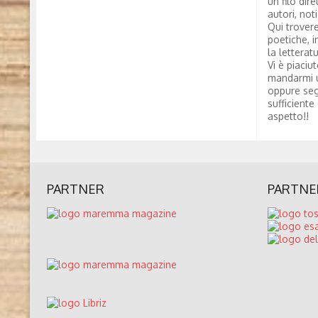
un filo dire
autori, not
Qui trovere
poetiche, i
la letterat
Vi è piaciu
mandarmi 
oppure seg
sufficiente
aspetto!!
PARTNER
PARTNE