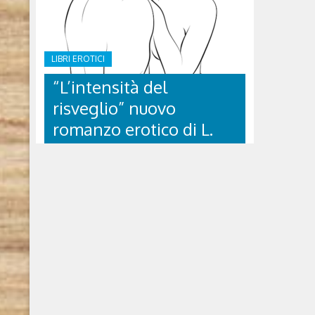
LIBRI EROTICI
“L’intensità del
risveglio” nuovo
romanzo erotico di L.
Ammiragli
“L’INTENSITÀ DEL
RISVEGLIO” NUOVO
ROMANZO EROTICO DI L.
AMMIRAGLI
L’intensità del risveglio di Ludovica
Ammiragli 2021, GD Edizioni Srl Chi è
Ludovica Ammiragli Fiorentina d’adozione.
Ha una forte passione per la letteratura e la