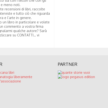
tto sia con i lettori che con gli
i e meno noti.
te recensioni di libri, raccolte
nterviste e tutto ciò che riguarda
ura e l’arte in genere.
to un libro in particolare e volete
un commento a vostra firma
nalarmi qualche autore? Sarà
 cliccare su CONTATTI… vi
R
PARTNER