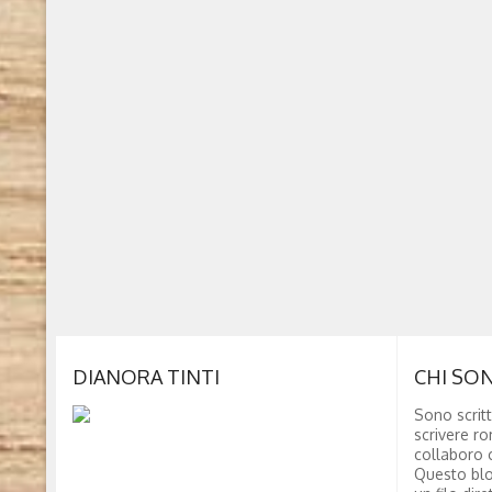
DIANORA TINTI
CHI SO
Sono scritt
scrivere ro
collaboro c
Questo blo