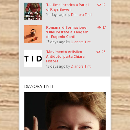
'L’ultimo incarico a Parigi'
12
di Rhys Bowen
10 days ago
by
Dianora Tinti
Romanzi di formazione:
17
'Quell'estate a Tangeri'
di Eugenio Cardi
13 days ago
by
Dianora Tinti
'Movimento Artistico
25
Antidoto' parla Chiara
Fissore
13 days ago
by
Dianora Tinti
DIANORA TINTI