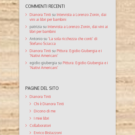
COMMENTI RECENTI
Dianora Tinti
su
Intervista a Lorenzo Zonin, dai
vini ai libri per bambini
patrizia
su
Intervista a Lorenzo Zonin, dai vini ai
libri per bambini
Antonio
su
‘La sola ricchezza che conti’ di
Stefano Sciacca
Dianora Tinti
su
Pittura: Egidio Giubergia e i
‘Nativi Americani’
egidio giubergia
su
Pittura: Egidio Giubergia e i
‘Nativi Americani’
PAGINE DEL SITO
Dianora Tinti
Chi è Dianora Tinti
Dicono di me
I miei libri
Collaboratori
Enrico Bistazzoni