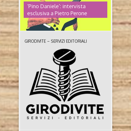
‘Pino Daniele’: intervista
esclusiva a Pietro Perone
GIRODIVITE – SERVIZI EDITORIALI
‘PINO DANIELE’: INTERVISTA
ESCLUSIVA A PIETRO PERONE
Pino Daniele. Napoli e l’anima della musica, dal
Mascalzone latino a Giogiò di Pietro Perone (San
Paolo edizioni, 2024) A dieci anni dalla sua
scomparsa, Pino Daniele rimane un simbolo
intramontabile per più generazioni. Erano i primi
giorni del gennaio 2015 quando il musicista ci
lasciò improvvisamente, a nemmeno sessant’anni, in
seguito ad una letale ..