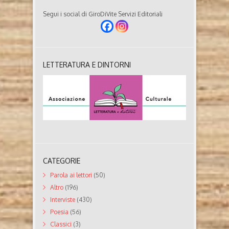
Segui i social di GiroDiVite Servizi Editoriali
LETTERATURA E DINTORNI
CATEGORIE
Parola ai lettori
(50)
Altro
(196)
Interviste
(430)
Poesia
(56)
Classici
(3)