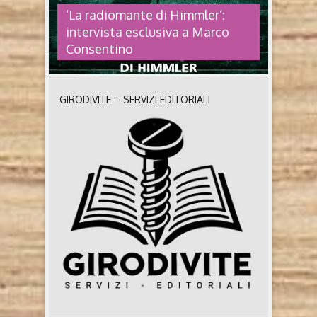
‘La radiomante di Himmler’:
intervista esclusiva a Marco
Consentino
GIRODIVITE – SERVIZI EDITORIALI
‘LA RADIOMANTE DI HIMMLER’:
INTERVISTA ESCLUSIVA A MARCO
CONSENTINO
La radiomante di Himmler di Marco Consentino e
Domenico Dodaro (2026, Neri Pozza) Chi sono gli
autori Marco Consentino, già Capo dell’Ufficio del
Cerimoniale del Senato, ha scritto manuali di
costume e comportamento, libri di ricette, testi
teatrali e sceneggiature di graphic novel. È autore
dei romanzi I fantasmi dell’Impero (con Domenico
Dodaro e Luigi ..