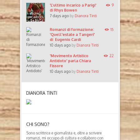
'L’ultimo incarico a Parigi'
9
di Rhys Bowen
7 days ago
by
Dianora Tinti
Romanzi di formazione:
15
'Quell'estate a Tangeri'
di Eugenio Cardi
10 days ago
by
Dianora Tinti
'Movimento Artistico
22
Antidoto' parla Chiara
Fissore
10 days ago
by
Dianora Tinti
DIANORA TINTI
CHI SONO?
Sono scrittrice e giornalista e, oltre a scrivere
romanzi, mi occupo di cultura e collaboro con