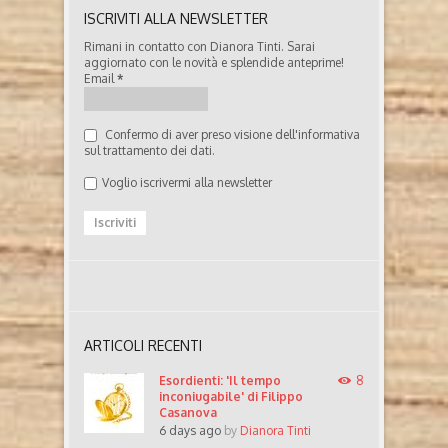
ISCRIVITI ALLA NEWSLETTER
Rimani in contatto con Dianora Tinti. Sarai
aggiornato con le novità e splendide anteprime!
Email
*
Confermo di aver preso visione dell'informativa
sul trattamento dei dati.
Voglio iscrivermi alla newsletter
ARTICOLI RECENTI
Esordienti: 'Il tempo
8
inconiugabile' di Filippo
Casanova
6 days ago
by
Dianora Tinti