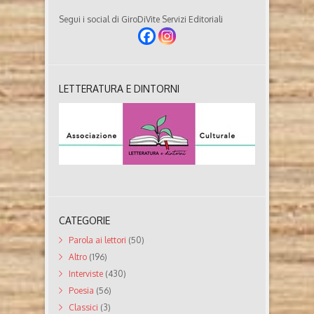
Segui i social di GiroDiVite Servizi Editoriali
LETTERATURA E DINTORNI
CATEGORIE
Parola ai lettori
(50)
Altro
(196)
Interviste
(430)
Poesia
(56)
Classici
(3)