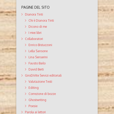
PAGINE DEL SITO
Dianora Tinti
Chi è Dianora Tinti
Dicono di me
I miei libri
Collaboratori
Enrico Bistazzoni
Lella Sansone
Lina Senserini
Fausto Bailo
David Berti
GiroDiVite Servizi editoriali
Valutazione Testi
Editing
Correzione di bozze
Ghostwriting
Poesie
Parola ai lettori