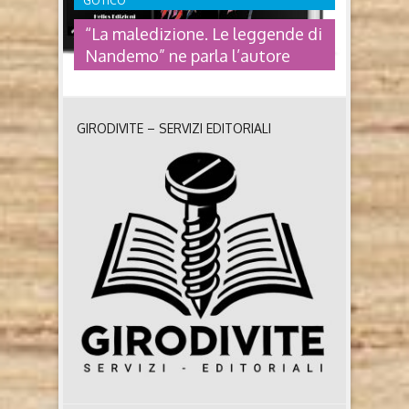
GOTICO
“La maledizione. Le leggende di
Nandemo” ne parla l’autore
GIRODIVITE – SERVIZI EDITORIALI
“LA MALEDIZIONE. LE LEGGENDE
DI NANDEMO” NE PARLA
L’AUTORE
La maledizione. Le leggende di Nandemo di Kevin
Crises (Helios Edizioni, 2021) Un mondo statico,
racchiuso in una barriera impenetrabile. Una regina
di un regno radiante e luminoso. Un’armata
distruttiva che sta consumando le terre come una
piaga che trasforma gli individui in esseri tutti
uguali. Un nemico nascosto da secoli guida questo
flagello devastante ..