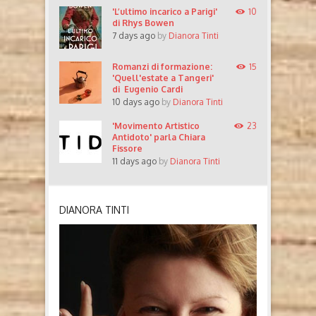
'L’ultimo incarico a Parigi'
10
di Rhys Bowen
7 days ago
by
Dianora Tinti
Romanzi di formazione:
15
'Quell'estate a Tangeri'
di Eugenio Cardi
10 days ago
by
Dianora Tinti
'Movimento Artistico
23
Antidoto' parla Chiara
Fissore
11 days ago
by
Dianora Tinti
DIANORA TINTI