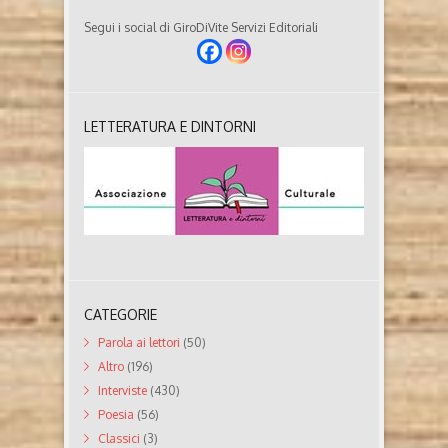
Segui i social di GiroDiVite Servizi Editoriali
LETTERATURA E DINTORNI
CATEGORIE
Parola ai lettori
(50)
Altro
(196)
Interviste
(430)
Poesia
(56)
Classici
(3)