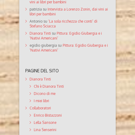
vini ai libri per bambini
patrizia
su
Intervista a Lorenzo Zonin, dai vini ai
libri per bambini
Antonio
su
‘La sola ricchezza che conti’ di
Stefano Sciacca
Dianora Tinti
su
Pittura: Egidio Giubergia e i
‘Nativi Americani’
egidio giubergia
su
Pittura: Egidio Giubergia e i
‘Nativi Americani’
PAGINE DEL SITO
Dianora Tinti
Chi è Dianora Tinti
Dicono di me
I miei libri
Collaboratori
Enrico Bistazzoni
Lella Sansone
Lina Senserini