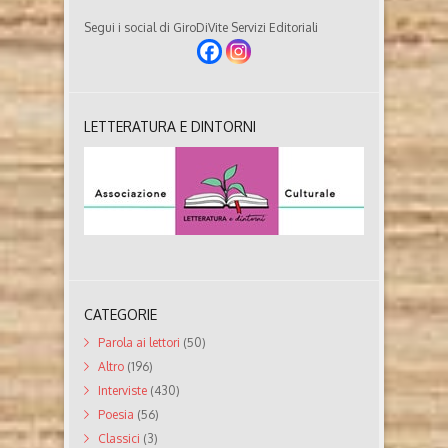
Segui i social di GiroDiVite Servizi Editoriali
LETTERATURA E DINTORNI
CATEGORIE
Parola ai lettori
(50)
Altro
(196)
Interviste
(430)
Poesia
(56)
Classici
(3)