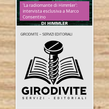
‘La radiomante di Himmler’:
intervista esclusiva a Marco
Consentino
GIRODIVITE – SERVIZI EDITORIALI
‘LA RADIOMANTE DI HIMMLER’:
INTERVISTA ESCLUSIVA A MARCO
CONSENTINO
La radiomante di Himmler di Marco Consentino e
Domenico Dodaro (2026, Neri Pozza) Chi sono gli
autori Marco Consentino, già Capo dell’Ufficio del
Cerimoniale del Senato, ha scritto manuali di
costume e comportamento, libri di ricette, testi
teatrali e sceneggiature di graphic novel. È autore
dei romanzi I fantasmi dell’Impero (con Domenico
Dodaro e Luigi ..