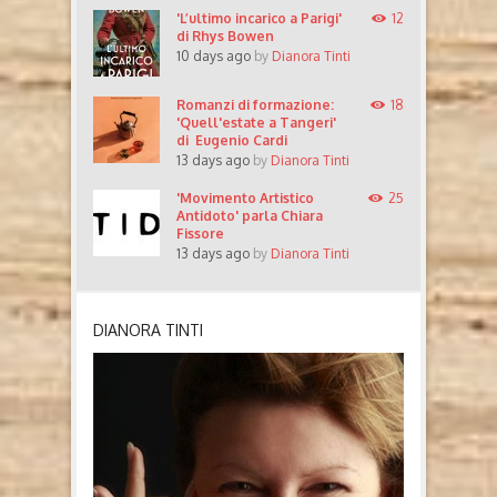
'L’ultimo incarico a Parigi'
12
di Rhys Bowen
10 days ago
by
Dianora Tinti
Romanzi di formazione:
18
'Quell'estate a Tangeri'
di Eugenio Cardi
13 days ago
by
Dianora Tinti
'Movimento Artistico
25
Antidoto' parla Chiara
Fissore
13 days ago
by
Dianora Tinti
DIANORA TINTI