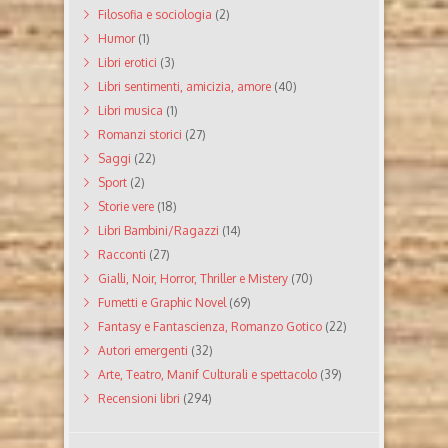
Filosofia e sociologia
(2)
Humor
(1)
Libri erotici
(3)
Libri sentimenti, amicizia, amore
(40)
Libri musica
(1)
Romanzi storici
(27)
Saggi
(22)
Sport
(2)
Storie vere
(18)
Libri Bambini/Ragazzi
(14)
Racconti
(27)
Gialli, Noir, Horror, Thriller e Mistery
(70)
Fumetti e Graphic Novel
(69)
Fantasy e Fantascienza, Romanzo Gotico
(22)
Autori emergenti
(32)
Arte, Teatro, Manif Culturali e spettacolo
(39)
Recensioni libri
(294)