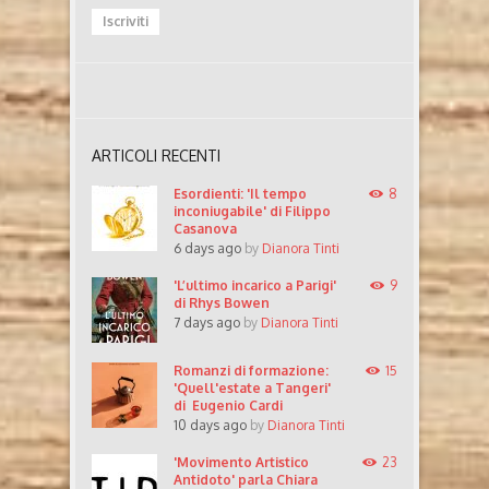
ARTICOLI RECENTI
Esordienti: 'Il tempo
8
inconiugabile' di Filippo
Casanova
6 days ago
by
Dianora Tinti
'L’ultimo incarico a Parigi'
9
di Rhys Bowen
7 days ago
by
Dianora Tinti
Romanzi di formazione:
15
'Quell'estate a Tangeri'
di Eugenio Cardi
10 days ago
by
Dianora Tinti
'Movimento Artistico
23
Antidoto' parla Chiara