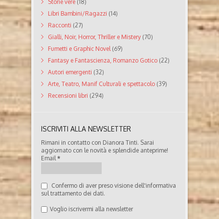
Storie vere
(18)
Libri Bambini/Ragazzi
(14)
Racconti
(27)
Gialli, Noir, Horror, Thriller e Mistery
(70)
Fumetti e Graphic Novel
(69)
Fantasy e Fantascienza, Romanzo Gotico
(22)
Autori emergenti
(32)
Arte, Teatro, Manif Culturali e spettacolo
(39)
Recensioni libri
(294)
ISCRIVITI ALLA NEWSLETTER
Rimani in contatto con Dianora Tinti. Sarai
aggiornato con le novità e splendide anteprime!
Email
*
Confermo di aver preso visione dell'informativa
sul trattamento dei dati.
Voglio iscrivermi alla newsletter