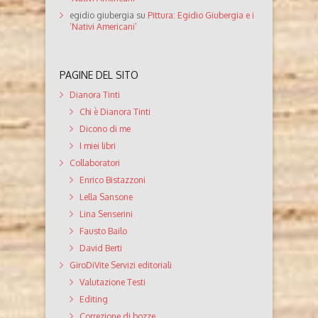
egidio giubergia
su
Pittura: Egidio Giubergia e i
‘Nativi Americani’
PAGINE DEL SITO
Dianora Tinti
Chi è Dianora Tinti
Dicono di me
I miei libri
Collaboratori
Enrico Bistazzoni
Lella Sansone
Lina Senserini
Fausto Bailo
David Berti
GiroDiVite Servizi editoriali
Valutazione Testi
Editing
Correzione di bozze