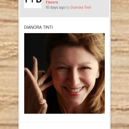
Fissore
10 days ago
by
Dianora Tinti
DIANORA TINTI