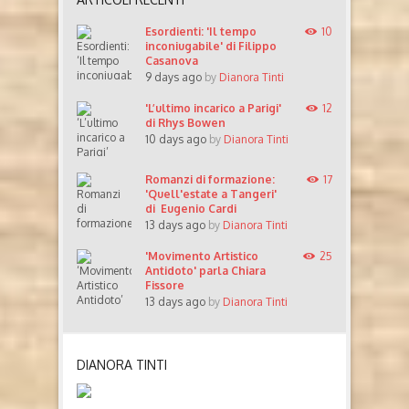
Esordienti: 'Il tempo
10
inconiugabile' di Filippo
Casanova
9 days ago
by
Dianora Tinti
'L’ultimo incarico a Parigi'
12
di Rhys Bowen
10 days ago
by
Dianora Tinti
Romanzi di formazione:
17
'Quell'estate a Tangeri'
di Eugenio Cardi
13 days ago
by
Dianora Tinti
'Movimento Artistico
25
Antidoto' parla Chiara
Fissore
13 days ago
by
Dianora Tinti
DIANORA TINTI