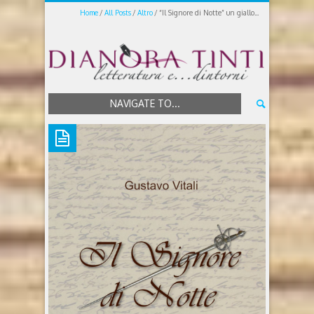
Home
All Posts
Altro
“Il Signore di Notte” un giallo...
NAVIGATE TO...