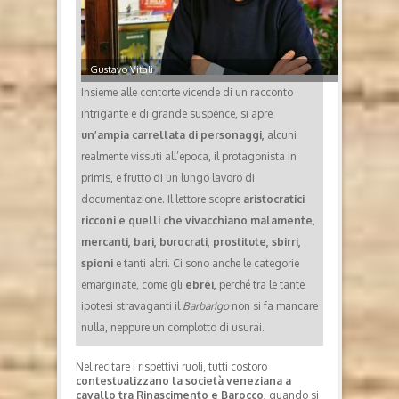
Gustavo Vitali
Insieme alle contorte vicende di un racconto
intrigante e di grande suspence, si apre
un’ampia carrellata di personaggi,
alcuni
realmente vissuti all’epoca, il protagonista in
primis, e frutto di un lungo lavoro di
documentazione. Il lettore scopre
aristocratici
ricconi e quelli che vivacchiano malamente,
mercanti, bari, burocrati, prostitute, sbirri,
spioni
e tanti altri. Ci sono anche le categorie
emarginate, come gli
ebrei,
perché tra le tante
ipotesi stravaganti il
Barbarigo
non si fa mancare
nulla, neppure un complotto di usurai.
Nel recitare i rispettivi ruoli, tutti costoro
contestualizzano la società veneziana a
cavallo tra Rinascimento e Barocco,
quando si