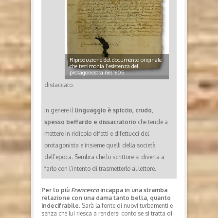
Riproduzione del documento originale
che testimonia l’esistenza del
protagonostra nel 1605
distaccato.
In genere il
linguaggio è spiccio, crudo,
spesso beffardo e dissacratorio
che tende a
mettere in ridicolo difetti e difettucci del
protagonista e insieme quelli della società
dell’epoca. Sembra che lo scrittore si diverta a
farlo con l’intento di trasmetterlo al lettore.
Per lo più
Francesco
incappa in una stramba
relazione con una dama tanto bella, quanto
indecifrabile.
Sarà la fonte di nuovi turbamenti e
senza che lui riesca a rendersi conto se si tratta di