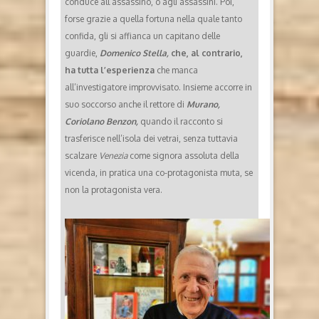
conduce all’assassino, o agli assassini. Poi,
forse grazie a quella fortuna nella quale tanto
confida, gli si affianca un capitano delle
guardie,
Domenico Stella,
che, al contrario,
ha tutta l’esperienza
che manca
all’investigatore improvvisato. Insieme accorre in
suo soccorso anche il rettore di
Murano,
Coriolano Benzon,
quando il racconto si
trasferisce nell’isola dei vetrai, senza tuttavia
scalzare
Venezia
come signora assoluta della
vicenda, in pratica una co-protagonista muta, se
non la protagonista vera.