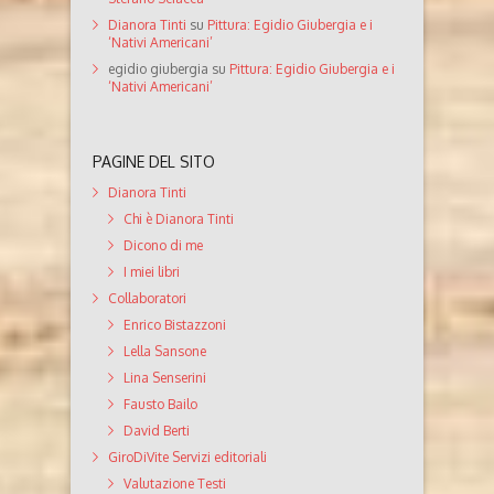
Dianora Tinti
su
Pittura: Egidio Giubergia e i
‘Nativi Americani’
egidio giubergia
su
Pittura: Egidio Giubergia e i
‘Nativi Americani’
PAGINE DEL SITO
Dianora Tinti
Chi è Dianora Tinti
Dicono di me
I miei libri
Collaboratori
Enrico Bistazzoni
Lella Sansone
Lina Senserini
Fausto Bailo
David Berti
GiroDiVite Servizi editoriali
Valutazione Testi