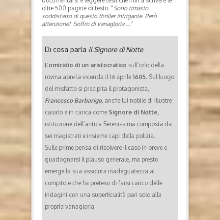
documentarsi e leggere testi che non a scrivere le
oltre 500 pagine di testo. “
Sono rimasto
soddisfatto di questo thriller intrigante. Però
attenzione! Soffro di vanagloria …”
Di cosa parla
Il Signore di Notte
L’omicidio di un aristocratico
sull’orlo della
rovina apre la vicenda il 16 aprile
1605.
Sul luogo
del misfatto si precipita il protagonista,
Francesco Barbarigo
,
anche lui nobile di illustre
casato e in carica come
Signore di Notte,
istituzione dell’antica Serenissima composta da
sei magistrati e insieme capi della polizia.
Sulle prime pensa di risolvere il caso in breve e
guadagnarsi il plauso generale, ma presto
emerge la sua assoluta inadeguatezza al
compito e che ha preteso di farsi carico delle
indagini con una superficialità pari solo alla
propria vanagloria.