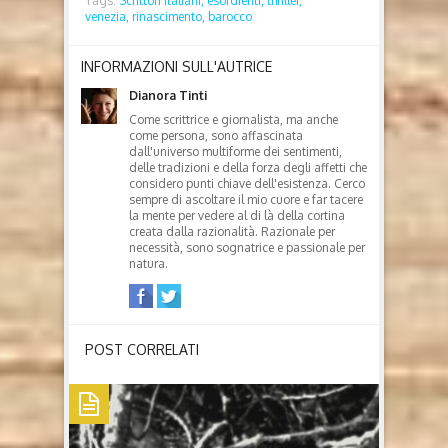
Tags:
Scrittori italiani,
esordienti,
thriller,
venezia,
rinascimento,
barocco
INFORMAZIONI SULL'AUTRICE
Dianora Tinti
Come scrittrice e giornalista, ma anche
come persona, sono affascinata
dall'universo multiforme dei sentimenti,
delle tradizioni e della forza degli affetti che
considero punti chiave dell'esistenza. Cerco
sempre di ascoltare il mio cuore e far tacere
la mente per vedere al di là della cortina
creata dalla razionalità. Razionale per
necessità, sono sognatrice e passionale per
natura.
POST CORRELATI