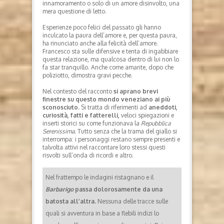
innamoramento o solo di un amore disinvolto, una
mera questione di letto.
Esperienze poco felici del passato gli hanno
inculcato la paura dell’amore e, per questa paura,
ha rinunciato anche alla felicità dell’amore.
Francesco sta sulle difensive e tenta di ingabbiare
questa relazione, ma qualcosa dentro di lui non lo
fa star tranquillo. Anche come amante, dopo che
poliziotto, dimostra gravi pecche.
Nel contesto del racconto
si aprano brevi
finestre su questo mondo veneziano ai più
sconosciuto.
Si tratta di riferimenti ad
aneddoti,
curiosità, fatti e fatterelli,
veloci spiegazioni e
inserti storici su come funzionava la
Repubblica
Serenissima.
Tutto senza che la trama del giallo si
interrompa: i personaggi restano sempre presenti e
talvolta attivi nel raccontare loro stessi questi
risvolti sull’onda di ricordi e altro.
Nel frattempo le indagini ristagnano e il
Barbarigo
passa dolorosamente da una
batosta all’altra.
Nessuna delle tracce sulle
quali si avventura in base a flebili indizi lo