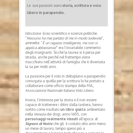
Le sue passioni sono
storia, scrittura e volo
libero in parapendio.
Istruzione: liceo scientifico e scienze politiche.
“
Nessuno ha mai parlato di me in modo lodevole
“,
ammette: “
È un ragazzo intelligente, ma non si
applica abbastanza!
” era l’invariabile commento
degli insegnanti. Sicché la laurea si è persa per
strada, anche perché nel frattempo viene
risucchiato nell’attività di famiglia che è diventata
la sa per molti anni.
La passione per il volo in deltaplano e parapendio
coniugata a quella per la scrittura lo ha portato a
collaborare come ufficio stampa della FIVL,
Associazione Nazionale Italiana Volo Libero.
Invece, l’interesse per la storia e il non essere
capace di trattenere i ditini dalla tastiera, hanno
sortito come risultato
un libro giallo
ambientato
nella
Venezia
dei dogi, anno 1605, con
personaggi realmente vissuti
all’epoca:
I
l
Signore di Notte
che gli è costato otto anni meno
un mese di lavoro, tempo speso più a