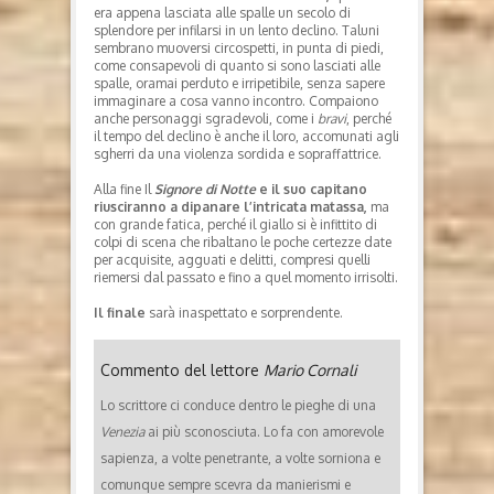
era appena lasciata alle spalle un secolo di
splendore per infilarsi in un lento declino. Taluni
sembrano muoversi circospetti, in punta di piedi,
come consapevoli di quanto si sono lasciati alle
spalle, oramai perduto e irripetibile, senza sapere
immaginare a cosa vanno incontro. Compaiono
anche personaggi sgradevoli, come i
bravi
, perché
il tempo del declino è anche il loro, accomunati agli
sgherri da una violenza sordida e sopraffattrice.
Alla fine Il
Signore di Notte
e il suo capitano
riusciranno a dipanare l’intricata matassa,
ma
con grande fatica, perché il giallo si è infittito di
colpi di scena che ribaltano le poche certezze date
per acquisite, agguati e delitti, compresi quelli
riemersi dal passato e fino a quel momento irrisolti.
Il finale
sarà inaspettato e sorprendente.
Commento del lettore
Mario Cornali
Lo scrittore ci conduce dentro le pieghe di una
Venezia
ai più sconosciuta. Lo fa con amorevole
sapienza, a volte penetrante, a volte sorniona e
comunque sempre scevra da manierismi e