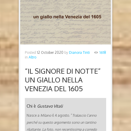
Posted
12 October 2020
by
Dianora Tinti
1618
in
Altro
“IL SIGNORE DI NOTTE”
UN GIALLO NELLA
VENEZIA DEL 1605
Chi è
Gustavo Vitali
Nasce a
Milano
il 4 agosto. “
Tralascio l’anno
perché su questo argomento sono un tantino
riluttante. La foto, non recentissima a corredo