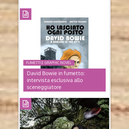
FUMETTI E GRAPHIC NOVEL
David Bowie in fumetto:
intervista esclusiva allo
sceneggiatore
DAVID BOWIE IN FUMETTO:
INTERVISTA ESCLUSIVA ALLO