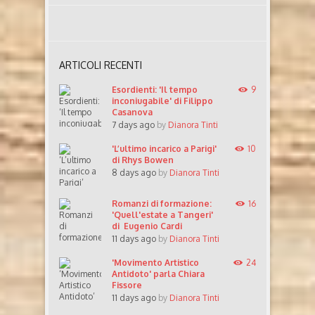
ARTICOLI RECENTI
Esordienti: 'Il tempo
9
inconiugabile' di Filippo
Casanova
7 days ago
by
Dianora Tinti
'L’ultimo incarico a Parigi'
10
di Rhys Bowen
8 days ago
by
Dianora Tinti
Romanzi di formazione:
16
'Quell'estate a Tangeri'
di Eugenio Cardi
11 days ago
by
Dianora Tinti
'Movimento Artistico
24
Antidoto' parla Chiara
Fissore
11 days ago
by
Dianora Tinti