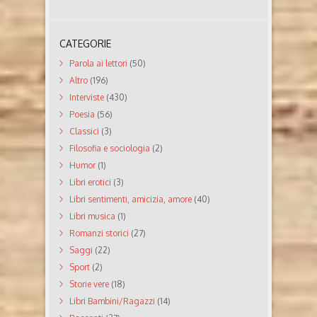
CATEGORIE
Parola ai lettori
(50)
Altro
(196)
Interviste
(430)
Poesia
(56)
Classici
(3)
Filosofia e sociologia
(2)
Humor
(1)
Libri erotici
(3)
Libri sentimenti, amicizia, amore
(40)
Libri musica
(1)
Romanzi storici
(27)
Saggi
(22)
Sport
(2)
Storie vere
(18)
Libri Bambini/Ragazzi
(14)