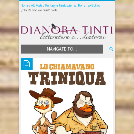
Home
All Posts
Fantasy e Fantascienza, Romanzo Gotico
‘In Rambo we trust’ parla...
NAVIGATE TO...