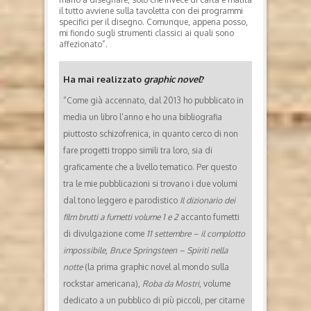
il tutto avviene sulla tavoletta con dei programmi
specifici per il disegno. Comunque, appena posso,
mi fiondo sugli strumenti classici ai quali sono
affezionato”.
Ha mai realizzato
graphic novel
?
“Come già accennato, dal 2013 ho pubblicato in
media un libro l’anno e ho una bibliografia
piuttosto schizofrenica, in quanto cerco di non
fare progetti troppo simili tra loro, sia di
graficamente che a livello tematico. Per questo
tra le mie pubblicazioni si trovano i due volumi
dal tono leggero e parodistico
Il dizionario dei
film brutti a fumetti volume 1 e 2
accanto fumetti
di divulgazione come
11 settembre – il complotto
impossibile
,
Bruce Springsteen – Spiriti nella
notte
(la prima graphic novel al mondo sulla
rockstar americana),
Roba da Mostri
, volume
dedicato a un pubblico di più piccoli, per citarne