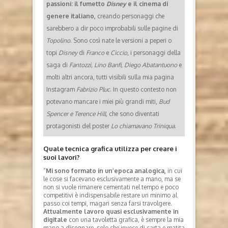
passioni: il fumetto
Disney
e il cinema di
genere italiano,
creando personaggi che
sarebbero a dir poco improbabili sulle pagine di
Topolino
. Sono così nate le versioni a peperi o
topi
Disney
di
Franco
e
Ciccio
, i personaggi della
saga di
Fantozzi, Lino Banfi, Diego Abatantuono
e
molti altri ancora, tutti visibili sulla mia pagina
Instagram
Fabrizio Pluc
. In questo contesto non
potevano mancare i miei più grandi miti,
Bud
Spencer e Terence Hill,
che sono diventati
protagonisti del poster
Lo chiamavano Triniqua
.
Quale tecnica grafica utilizza per creare i
suoi lavori?
“
Mi sono formato in un’epoca analogica,
in cui
le cose si facevano esclusivamente a mano, ma se
non si vuole rimanere cementati nel tempo e poco
competitivi è indispensabile restare un minimo al
passo coi tempi, magari senza farsi travolgere.
Attualmente lavoro quasi esclusivamente in
digitale
con una tavoletta grafica, è sempre la mia
mano a disegnare, solo che invece di carta e matita