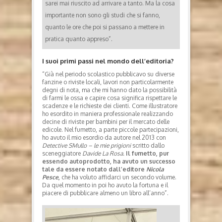
sarei mai riuscito ad arrivare a tanto. Ma la cosa
importante non sono gli studi che si fanno,
quanto le ore che poi si passano a mettere in
pratica quanto appreso”.
I suoi primi passi nel mondo dell’editoria?
“Già nel periodo scolastico pubblicavo su diverse
fanzine o riviste locali, lavori non particolarmente
degni di nota, ma che mi hanno dato la possibilità
di farmi le ossa e capire cosa significa rispettare le
scadenze e le richieste dei clienti. Come illustratore
ho esordito in maniera professionale realizzando
decine di riviste per bambini per il mercato delle
edicole. Nel fumetto, a parte piccole partecipazioni,
ho avuto il mio esordio da autore nel 2013 con
Detective SMullo – le mie prigioni
scritto dallo
sceneggiatore
Davide La Rosa.
Il fumetto, pur
essendo autoprodotto, ha avuto un successo
tale da essere notato dall’editore
Nicola
Pesce
,
che ha voluto affidarci un secondo volume.
Da quel momento in poi ho avuto la fortuna e il
piacere di pubblicare almeno un libro all’anno”.