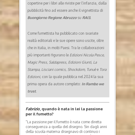
copertine per i libri alle riviste per l’infanzia, dalla
pubblicità fino ad essere anche il vignettista di
Buongiorno Regione Abruzzo
su
RAI3.
Come fumettista ha pubblicato con svariate
realtà editoriali e le sue opere sono uscite, oltre
che in Italia, in molti Paesi. Tra le collaborazioni
più importanti figurano le
Edizioni Nicola Pesce,
Magic Press, Saldapress, Edizioni Giunti, La
Stampa, Lisciani comics, Shockdom, Tunuè
e
Tora
Edizioni,
con la quale pubblica nel 2024 la sua
prima opera da autore completo:
In Rambo we
trust
.
Fabrizio
, quando è nata in lei la passione
per il fumetto?
“La passione per il fumetto è nata come diretta
conseguenza a quella del disegno. Sin dagli anni
della scuola materna disegnavo di continuo i