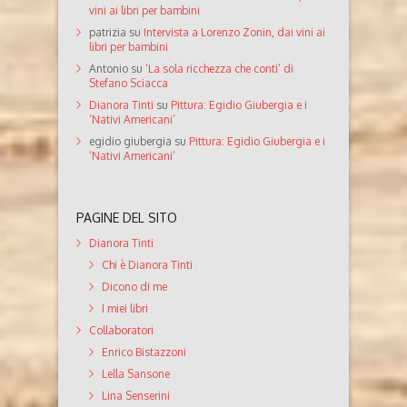
vini ai libri per bambini
patrizia
su
Intervista a Lorenzo Zonin, dai vini ai
libri per bambini
Antonio
su
‘La sola ricchezza che conti’ di
Stefano Sciacca
Dianora Tinti
su
Pittura: Egidio Giubergia e i
‘Nativi Americani’
egidio giubergia
su
Pittura: Egidio Giubergia e i
‘Nativi Americani’
PAGINE DEL SITO
Dianora Tinti
Chi è Dianora Tinti
Dicono di me
I miei libri
Collaboratori
Enrico Bistazzoni
Lella Sansone
Lina Senserini