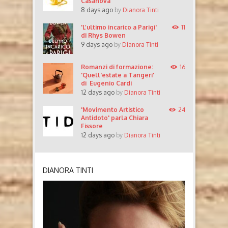
Casanova
8 days ago
by
Dianora Tinti
'L’ultimo incarico a Parigi'
11
di Rhys Bowen
9 days ago
by
Dianora Tinti
Romanzi di formazione:
16
'Quell'estate a Tangeri'
di Eugenio Cardi
12 days ago
by
Dianora Tinti
'Movimento Artistico
24
Antidoto' parla Chiara
Fissore
12 days ago
by
Dianora Tinti
DIANORA TINTI