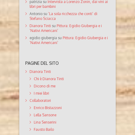
patrizia
su
Intervista a Lorenzo Zonin, dai vini ai
libri per bambini
Antonio
su
‘La sola ricchezza che conti’ di
Stefano Sciacca
Dianora Tinti
su
Pittura: Egidio Giubergia e i
‘Nativi Americani’
egidio giubergia
su
Pittura: Egidio Giubergia e i
‘Nativi Americani’
PAGINE DEL SITO
Dianora Tinti
Chi è Dianora Tinti
Dicono di me
I miei libri
Collaboratori
Enrico Bistazzoni
Lella Sansone
Lina Senserini
Fausto Bailo