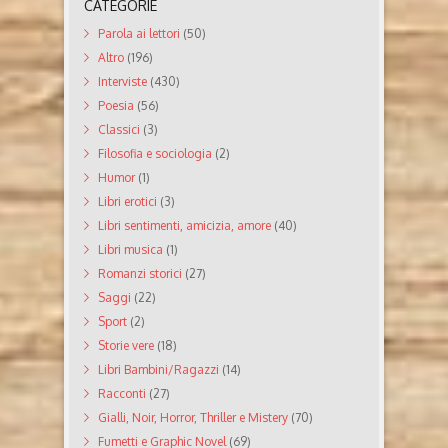
CATEGORIE
Parola ai lettori
(50)
Altro
(196)
Interviste
(430)
Poesia
(56)
Classici
(3)
Filosofia e sociologia
(2)
Humor
(1)
Libri erotici
(3)
Libri sentimenti, amicizia, amore
(40)
Libri musica
(1)
Romanzi storici
(27)
Saggi
(22)
Sport
(2)
Storie vere
(18)
Libri Bambini/Ragazzi
(14)
Racconti
(27)
Gialli, Noir, Horror, Thriller e Mistery
(70)
Fumetti e Graphic Novel
(69)