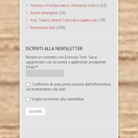
Fantasy e Fantascienza, Romanzo Gotico
(22)
Autori emergenti
(32)
Arte, Teatro, Manif Culturali e spettacolo
(39)
Recensioni libri
(294)
ISCRIVITI ALLA NEWSLETTER
Rimani in contatto con Dianora Tinti. Sarai
aggiornato con le novità e splendide anteprime!
Email
*
Confermo di aver preso visione dell'informativa
sul trattamento dei dati.
Voglio iscrivermi alla newsletter