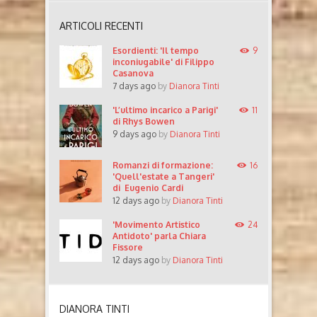
ARTICOLI RECENTI
Esordienti: 'Il tempo
9
inconiugabile' di Filippo
Casanova
7 days ago
by
Dianora Tinti
'L’ultimo incarico a Parigi'
11
di Rhys Bowen
9 days ago
by
Dianora Tinti
Romanzi di formazione:
16
'Quell'estate a Tangeri'
di Eugenio Cardi
12 days ago
by
Dianora Tinti
'Movimento Artistico
24
Antidoto' parla Chiara
Fissore
12 days ago
by
Dianora Tinti
DIANORA TINTI