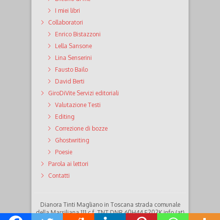
I miei libri
Collaboratori
Enrico Bistazzoni
Lella Sansone
Lina Senserini
Fausto Bailo
David Berti
GiroDiVite Servizi editoriali
Valutazione Testi
Editing
Correzione di bozze
Ghostwriting
Poesie
Parola ai lettori
Contatti
Dianora Tinti Magliano in Toscana strada comunale
della Marsiliana 111 c.f. TNT DNR 60H44 E202K info (at)