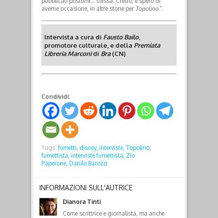
pubblicati postumi… chissà.
Credo, e spero di
averne occasione, in altre storie per
Topolino
”.
Intervista a cura di
Fausto Bailo
,
promotore culturale, e della
Premiata
Libreria Marconi
di
Bra
(CN)
Condividi:
Tags:
fumetti,
disney,
interviste,
Topolino,
fumettista,
interviste fumettista,
Zio
Paperone,
Danilo Barozzi
INFORMAZIONI SULL'AUTRICE
Dianora Tinti
Come scrittrice e giornalista, ma anche