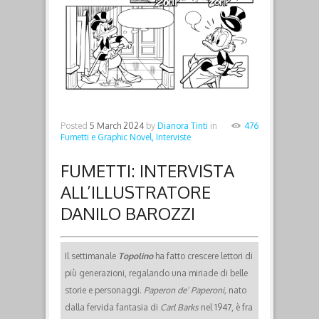
Posted
5 March 2024
by
Dianora Tinti
in
476
Fumetti e Graphic Novel,
Interviste
FUMETTI: INTERVISTA
ALL’ILLUSTRATORE
DANILO BAROZZI
Il settimanale
Topolino
ha fatto crescere lettori di
più generazioni, regalando una miriade di belle
storie e personaggi.
Paperon de’ Paperoni,
nato
dalla fervida fantasia di
Carl Barks
nel 1947, è fra