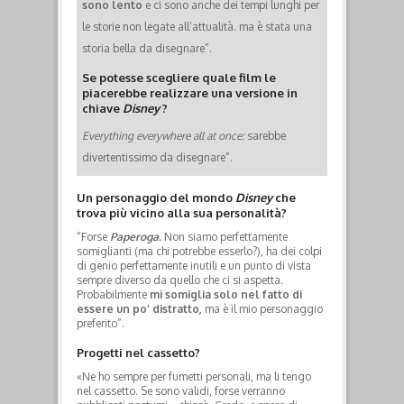
sono lento
e ci sono anche dei tempi lunghi per
le storie non legate all’attualità.
ma è stata una
storia bella da disegnare”.
Se potesse scegliere quale film le
piacerebbe realizzare una versione in
chiave
Disney
?
Everything everywhere all at once
:
sarebbe
divertentissimo da disegnare”.
Un personaggio del mondo
Disney
che
trova più vicino alla sua personalità?
“Forse
Paperoga.
Non siamo perfettamente
somiglianti (ma chi potrebbe esserlo?), ha dei colpi
di genio perfettamente inutili e un punto di vista
sempre diverso da quello che ci si aspetta.
Probabilmente
mi somiglia solo nel fatto di
essere un po’ distratto,
ma è il mio personaggio
preferito”.
Progetti nel cassetto?
«Ne ho sempre per fumetti personali, ma li tengo
nel cassetto.
Se sono validi, forse verranno