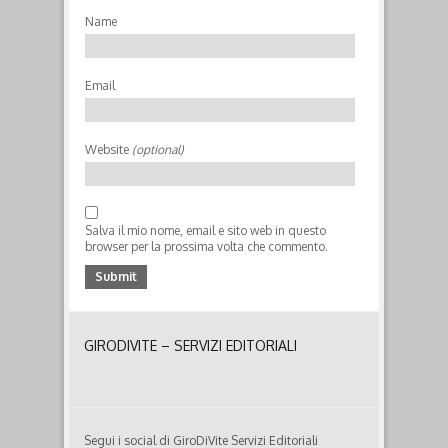
italo-francese, è l’autore della popolarissima serie
Name
dei Cinque di Monteverde, i cui diritti sono stati
ceduti per la trasposizione televisiva e la
realizzazione di una...
Email
Website
(optional)
Salva il mio nome, email e sito web in questo
browser per la prossima volta che commento.
GIRODIVITE – SERVIZI EDITORIALI
Segui i social di GiroDiVite Servizi Editoriali