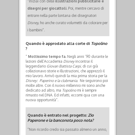
“Iniziai con delle
illustrazioni pubblicitarie e
disegni per giocattoli.
Poi, mentre cercavo di
entrare nella parte lontana dei disegnatori
Disney,
ho anche curato volumetti da colorare per
i bambini”.
Quando è approdato alla corte di
Topolino
?
“
Moltissimo tempo fa.
Negli anni ’90 durante le
lezioni dell’Accademia
Disney
incontrai il
leggendario
Giovan Battista Carpi,
di cui già
collezionavo storie e illustrazioni, che apprezzò il
mio lavoro.
Arrivò quindi la mia prima storia per la
Disney:
Paperino e la clubmania.
Ne seguirono poi
molte altre.
Con il nuovo millennio mi sono anche
dedicato ad altro, ma
Topolino
mi è sempre
rimasto nel DNA.
Ed infatti, eccomi qua con una
nuova opportunità”.
Quando è entrato nel progetto:
Zio
Paperone e la banconota poco nota?
“Non ricordo credo sia passato almeno un anno,