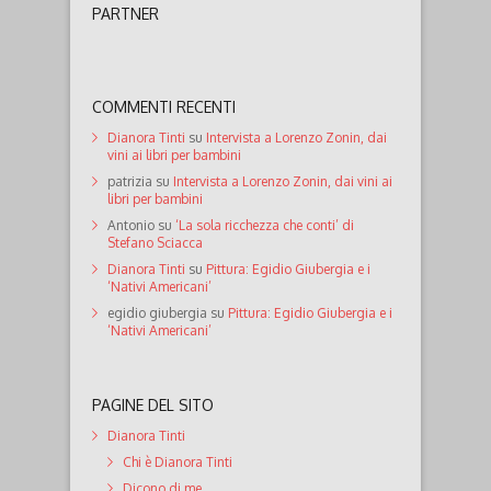
PARTNER
COMMENTI RECENTI
Dianora Tinti
su
Intervista a Lorenzo Zonin, dai
vini ai libri per bambini
patrizia
su
Intervista a Lorenzo Zonin, dai vini ai
libri per bambini
Antonio
su
‘La sola ricchezza che conti’ di
Stefano Sciacca
Dianora Tinti
su
Pittura: Egidio Giubergia e i
‘Nativi Americani’
egidio giubergia
su
Pittura: Egidio Giubergia e i
‘Nativi Americani’
PAGINE DEL SITO
Dianora Tinti
Chi è Dianora Tinti
Dicono di me