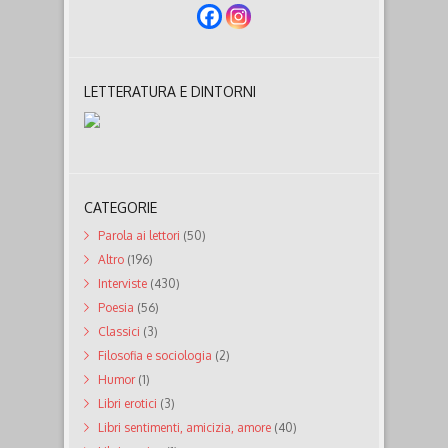
LETTERATURA E DINTORNI
CATEGORIE
Parola ai lettori
(50)
Altro
(196)
Interviste
(430)
Poesia
(56)
Classici
(3)
Filosofia e sociologia
(2)
Humor
(1)
Libri erotici
(3)
Libri sentimenti, amicizia, amore
(40)