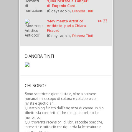
'Quell'estate a Tangeri'
di Eugenio Cardi
10 days ago
by
Dianora Tinti
'Movimento Artistico
23
Antidoto' parla Chiara
Fissore
10 days ago
by
Dianora Tinti
DIANORA TINTI
CHI SONO?
Sono scrittrice e giornalista e, oltre a scrivere
romanzi, mi occupo di cultura e collaboro con
riviste e quotidiani.
Questo blog è nato dall’esigenza di creare un filo
diretto sia con i lettori che con gli autori, noti e
meno noti.
Qui troverete recensioni di libri, raccolte poetiche,
interviste e tutto ciò che riguarda la letteratura e
l’arte in genere.