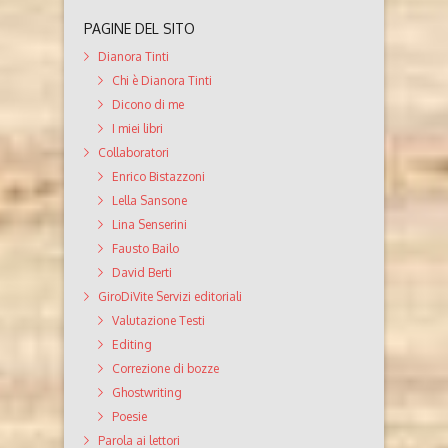
PAGINE DEL SITO
Dianora Tinti
Chi è Dianora Tinti
Dicono di me
I miei libri
Collaboratori
Enrico Bistazzoni
Lella Sansone
Lina Senserini
Fausto Bailo
David Berti
GiroDiVite Servizi editoriali
Valutazione Testi
Editing
Correzione di bozze
Ghostwriting
Poesie
Parola ai lettori