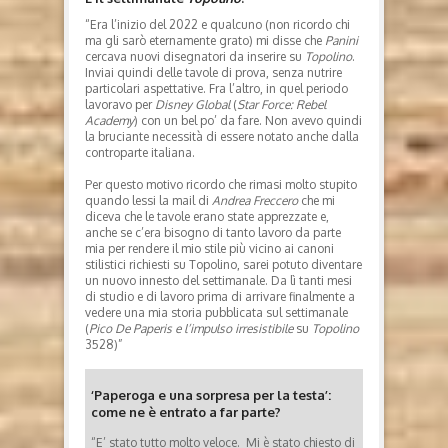
“Era l’inizio del 2022 e qualcuno (non ricordo chi
ma gli sarò eternamente grato) mi disse che
Panini
cercava nuovi disegnatori da inserire su
Topolino
.
Inviai quindi delle tavole di prova, senza nutrire
particolari aspettative. Fra l’altro, in quel periodo
lavoravo per
Disney Global
(
Star Force: Rebel
Academy
) con un bel po’ da fare. Non avevo quindi
la bruciante necessità di essere notato anche dalla
controparte italiana.
Per questo motivo ricordo che rimasi molto stupito
quando lessi la mail di
Andrea Freccero
che mi
diceva che le tavole erano state apprezzate e,
anche se c’era bisogno di tanto lavoro da parte
mia per rendere il mio stile più vicino ai canoni
stilistici richiesti su Topolino, sarei potuto diventare
un nuovo innesto del settimanale. Da lì tanti mesi
di studio e di lavoro prima di arrivare finalmente a
vedere una mia storia pubblicata sul settimanale
(
Pico De Paperis e l’impulso irresistibile
su
Topolino
3528)”
‘Paperoga e una sorpresa per la testa’:
come ne è entrato a far parte?
“E’ stato tutto molto veloce. Mi è stato chiesto di