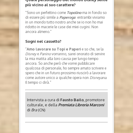
più vicino al suo carattere?
“Sono un perfettino come
Topolino
ma in fondo so
di essere più simile a
Paperoga
: entrambi viviamo
in un mondo tutto nostro anche se io non ho mai
ridotto in macerie le case dei miei cugini. Non
ancora almeno.”
Sogni nel cassetto?
“
Amo lavorare su Topi e Paperi
e so che, se la
Disney
e
Panino
vorranno, sarei onorato di servire
la mia matita alla loro causa per lungo tempo
ancora. So anche però che vorrei pubblicare
qualcosa di personale, ho sempre amato scrivere e
spero che in un futuro prossimo riuscirò a lavorare
come autore unico a qualche opera non
Disneyana
.
Il tempo ci dirà.”
Intervista a cura di
Fausto Bailo
, promotore
culturale, e della
Premiata Libreria Marconi
di
Bra
(CN)