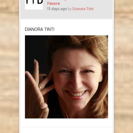
Fissore
13 days ago
by
Dianora Tinti
DIANORA TINTI