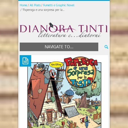
Home
All Posts
Fumetti e Graphic Novel
‘Paperoga e una sorpresa per la...
NAVIGATE TO...