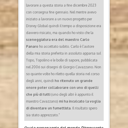
lavorare a questa storia a fine dicembre 2023
con consegna fine gennaio. Nel mentre avevo
iniziato a lavorare a un nuovo progetto per
Disney Global quindi il tempo a disposizione era
davvero risicato, ma quando ho visto che la
sceneggiatura era del maestro Carlo
Panaro
ho accettato subito. Carlo è l’autore
della mia storia preferita in assoluto apparsa sul
Topo, Topolino e le bolle di sapore, pubblicata
nel 2006 sui disegni di Giorgio Cavazzano. Non
so quante volte ho riletto quella storia nel corso
degli anni, quindi
ho ritenuto un grande
onore poter collaborare con uno di quelli
che più di tutti
(uno degli altri è appunto il
maestro Cavazzano)
mi ha inculcato la voglia
di diventare un fumettista
. Il risultato spero
sia stato apprezzato.”
Quale personaggio del mondo
Disney
sente