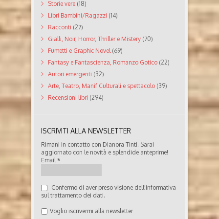
Storie vere
(18)
Libri Bambini/Ragazzi
(14)
Racconti
(27)
Gialli, Noir, Horror, Thriller e Mistery
(70)
Fumetti e Graphic Novel
(69)
Fantasy e Fantascienza, Romanzo Gotico
(22)
Autori emergenti
(32)
Arte, Teatro, Manif Culturali e spettacolo
(39)
Recensioni libri
(294)
ISCRIVITI ALLA NEWSLETTER
Rimani in contatto con Dianora Tinti. Sarai
aggiornato con le novità e splendide anteprime!
Email
*
Confermo di aver preso visione dell'informativa
sul trattamento dei dati.
Voglio iscrivermi alla newsletter