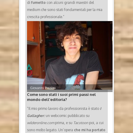
di
fumetto
con alcuni grandi maestri del
medium che sono stati fondamentali per la mia
crescita professionale.”
Giovanni Preziosi
Come sono stati i suoi primi passi nel
mondo dell’editoria?
“Il mio primo lavoro da professionista è stato
I
Gallagher:
un webcomic pubblicato su
wilderonline.com
prima, e su
Tacotoon
poi, a cui
sono molto legato. Un’opera
che mi ha portato