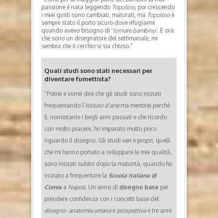
passione è nata leggendo
Topolino,
poi crescendo
i miei gusti sono cambiati, maturati, ma
Topolino
è
sempre stato il porto sicuro dove rifugiarmi
quando avevo bisogno di ‘
tornare bambino’
. E ora
che sono un disegnatore del settimanale, mi
sembra che il cerchio si sia chiuso.”
Quali studi sono stati necessari per
diventare fumettista?
“Potrei e vorrei dire che gli studi sono iniziati
frequentando l’
Istituto d’arte
ma mentirei perché
lì, nonostante i begli anni passati e che ricordo
con molto piacere, ho imparato molto poco
riguardo il disegno. Gli studi veri e propri, quelli
che mi hanno portato a sviluppare le mie qualità,
sono iniziati subito dopo la maturità, quando ho
iniziato a frequentare la
Scuola Italiana di
Comix
a
Napoli.
Un anno di
disegno base
per
prendere confidenza con i concetti base del
disegno- anatomia umana
e
prospettiva
e tre anni