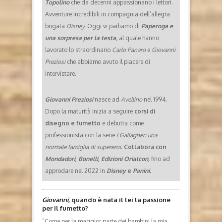
Topolino
che da decenni appassionano i lettori.
Avventure incredibili in compagnia dell’allegra
brigata
Disney.
Oggi vi parliamo di
Paperoga e
una sorpresa per la testa,
al quale hanno
lavorato lo straordinario
Carlo Panaro
e
Giovanni
Preziosi
che abbiamo avuto il piacere di
intervistare.
Giovanni Preziosi
nasce ad
Avellino
nel 1994.
Dopo la maturità inizia a seguire
corsi di
disegno e fumetto
e debutta come
professionista con la serie
I Gallagher: una
normale famiglia di supereroi
.
Collabora con
Mondadori
,
Bonelli
,
Edizioni Orialcon,
fino ad
approdare nel 2022 in
Disney
e
Panini.
Giovanni,
quando è nata il lei la passione
per il fumetto?
“Come per la maggior parte dei bambini la mia