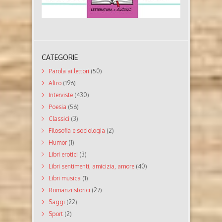
CATEGORIE
Parola ai lettori
(50)
Altro
(196)
Interviste
(430)
Poesia
(56)
Classici
(3)
Filosofia e sociologia
(2)
Humor
(1)
Libri erotici
(3)
Libri sentimenti, amicizia, amore
(40)
Libri musica
(1)
Romanzi storici
(27)
Saggi
(22)
Sport
(2)