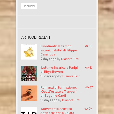
ARTICOLI RECENTI
Esordienti: 'Il tempo
10
inconiugabile' di Filippo
Casanova
9 days ago
by
Dianora Tinti
'L’ultimo incarico a Parigi'
12
di Rhys Bowen
10 days ago
by
Dianora Tinti
Romanzi di formazione:
17
'Quell'estate a Tangeri'
di Eugenio Cardi
13 days ago
by
Dianora Tinti
'Movimento Artistico
25
Antidoto' parla Chiara