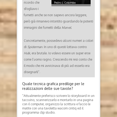
ricordo che
Pedro J. Colombo
sfogliavo i
fumetti anche se non sapevo ancora leggere,
però già rimanevo intontito guardando le potenti
immagini dei fumetti della
Marvel.
Concretamente, possedevo alcuni numeri a colori
di
Spiderman
. In uno di questi lottava contro
Hulk,
era brutale. Io volevo essere un super eroe
come l’uomo ragno. Crescendo mi resi conto che
il modo che mi avvicinava di più ad esserlo era
disegnarli”.
Quale tecnica grafica predilige per le
realizzazioni delle sue tavole?
“Attualmente preferisco scrivere lo storyboard in un
taccuino, scannerizzarlo e montarlo in una pagina
con il computer, organizzo la scrittura e faccio le
matite con una tavoletta wacom cintiq ed il
programma clip studio.