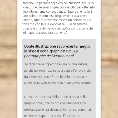
sarebbe un personaggio eroico, che lotta per i suoi
ideali, che credeva in qualcosa e lottò per ottenerlo
fino alle estreme conseguenze. Naturalmente ha i
suoi difetti, e commise degli errori, cosa che è
umana, quindi dovrebbe essere un personaggio
forte ma con le sue debolezze … Decisamente
questa è una domanda per
Salva
, sono sicuro che
lui risponderebbe rapidamente”.
Quale illustrazione rappresenta meglio
la sintesi della graphic novel
Le
photographe de Mauthausen
?
“Io direi che la copertina è una buona sintesi,
perché noi non riusciremo a capire l’orrore visto
da
Francisco,
perché non lo abbiamo visto, e
anche se lo vedessimo, non lo abbiamo vissuto.
Questa è una cosa della quale si parla nella
graphic novel, che coloro che hanno vissuto
quella esperienza devastante non saranno mai
realmente capiti da chi non l’ha vissuta.