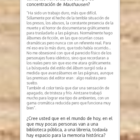
concentración de
Mauthausen
?
“Ha sido un trabajo duro, más que difícil.
Sólamente por el hecho de la terrible situación de
los presos, los abusos, la constante presencia de la
muerte y el horror de documentarse gráficamente
para trasladarlo a las páginas. Normalmente hago
álbumes de ficción, en las que ocurrían cosas
dramáticas pero nunca con un referente real. Para
mí eso era lo más duro, que todo había ocurrido…
No me obsesioné con que el parecido físico de los
personajes fuera idéntico, sino que recordaran a
los reales pero sin que eso me atara gráficamente.
La búsqueda del estilo del álbum surgió sola a
medida que avanzábamos en las páginas, aunque
las premisas del editor eran : algo realista pero
suelto.
También el color tenía que dar una sensación de
apagado, de tristeza y frío. Aintzane trabajó
mucho para lograr ese tipo de ambientes, con un
gama cromática reducida pero que funciona muy
bien”.
¿Cree usted que en el mundo de hoy, en el
que muy pocas personas van a una
biblioteca pública, a una libreria, todavía
hay espacio para la memoria histórica?