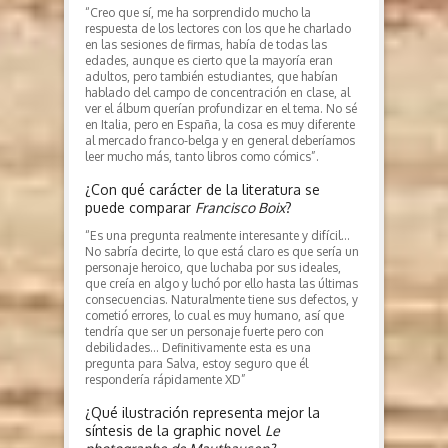
“Creo que sí, me ha sorprendido mucho la
respuesta de los lectores con los que he charlado
en las sesiones de firmas, había de todas las
edades, aunque es cierto que la mayoría eran
adultos, pero también estudiantes, que habían
hablado del campo de concentración en clase, al
ver el álbum querían profundizar en el tema. No sé
en Italia, pero en España, la cosa es muy diferente
al mercado franco-belga y en general deberíamos
leer mucho más, tanto libros como cómics”.
¿Con qué carácter de la literatura se
puede comparar
Francisco Boix
?
“Es una pregunta realmente interesante y difícil…
No sabría decirte, lo que está claro es que sería un
personaje heroico, que luchaba por sus ideales,
que creía en algo y luchó por ello hasta las últimas
consecuencias. Naturalmente tiene sus defectos, y
cometió errores, lo cual es muy humano, así que
tendría que ser un personaje fuerte pero con
debilidades… Definitivamente esta es una
pregunta para Salva, estoy seguro que él
respondería rápidamente XD”
¿Qué ilustración representa mejor la
síntesis de la graphic novel
Le