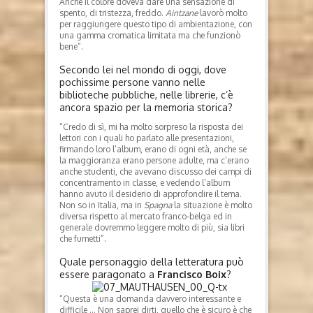
Anche il colore doveva dare una sensazione di
spento, di tristezza, freddo.
Aintzane
lavorò molto
per raggiungere questo tipo di ambientazione, con
una gamma cromatica limitata ma che funzionò
bene”.
Secondo lei nel mondo di oggi, dove
pochissime persone vanno nelle
biblioteche pubbliche, nelle librerie, c’è
ancora spazio per la memoria storica?
“Credo di sì, mi ha molto sorpreso la risposta dei
lettori con i quali ho parlato alle presentazioni,
firmando loro l’album, erano di ogni età, anche se
la maggioranza erano persone adulte, ma c’erano
anche studenti, che avevano discusso dei campi di
concentramento in classe, e vedendo l’album
hanno avuto il desiderio di approfondire il tema.
Non so in Italia, ma in
Spagna
la situazione è molto
diversa rispetto al mercato franco-belga ed in
generale dovremmo leggere molto di più, sia libri
che fumetti”.
Quale personaggio della letteratura può
essere paragonato a
Francisco Boix
?
“Questa è una domanda davvero interessante e
difficile … Non saprei dirti, quello che è sicuro è che