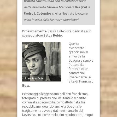
firmata Fausto Bailo con la collaborazione
della Premiata Libreria Marconi di Bra (Cn)
,
a
Pedro J. Colombo
che ha illustrato il volume
edito in Italia dalla Historica Mondadori.
Prossimamente
uscirà l’intervista dedicata allo
sceneggiatore
Salva Rubio.
Questa
avvincente
graphic novel
arriva dalla
Spagna e sembra
frutto della
fantasia di un
cantastorie,
invece
narra la
Francisco Boix
vita di Francisco
Boix.
Personaggio leggendario dell’anti franchismo,
fotografo di professione, militante del partito
comunista spagnolo ha combattuto nelle file
repubblicane, quando anche la Spagna fu
tragicamente avvolta dal nero mantello del
fascismo. Lui, come molti altri repubblicani, migrò