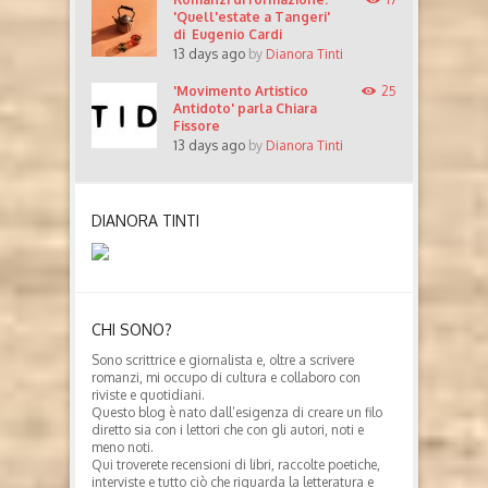
'Quell'estate a Tangeri'
di Eugenio Cardi
13 days ago
by
Dianora Tinti
'Movimento Artistico
25
Antidoto' parla Chiara
Fissore
13 days ago
by
Dianora Tinti
DIANORA TINTI
CHI SONO?
Sono scrittrice e giornalista e, oltre a scrivere
romanzi, mi occupo di cultura e collaboro con
riviste e quotidiani.
Questo blog è nato dall’esigenza di creare un filo
diretto sia con i lettori che con gli autori, noti e
meno noti.
Qui troverete recensioni di libri, raccolte poetiche,
interviste e tutto ciò che riguarda la letteratura e