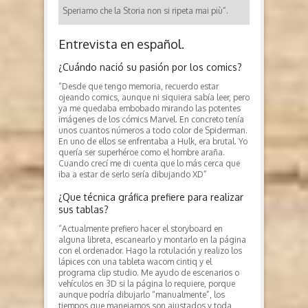
Speriamo che la Storia non si ripeta mai più”.
Entrevista en español.
¿Cuándo nació su pasión por los comics?
“Desde que tengo memoria, recuerdo estar
ojeando comics, aunque ni siquiera sabía leer, pero
ya me quedaba embobado mirando las potentes
imágenes de los cómics Marvel. En concreto tenía
unos cuantos números a todo color de Spiderman.
En uno de ellos se enfrentaba a Hulk, era brutal. Yo
quería ser superhéroe como el hombre araña.
Cuando crecí me di cuenta que lo más cerca que
iba a estar de serlo sería dibujando XD”
¿Que técnica gráfica prefiere para realizar
sus tablas?
“Actualmente prefiero hacer el storyboard en
alguna libreta, escanearlo y montarlo en la página
con el ordenador. Hago la rotulación y realizo los
lápices con una tableta wacom cintiq y el
programa clip studio. Me ayudo de escenarios o
vehículos en 3D si la página lo requiere, porque
aunque podría dibujarlo “manualmente”, los
tiempos que manejamos son ajustados y toda