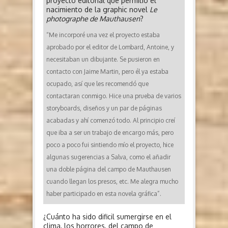
proyecto editorial que permitió el
nacimiento de la graphic novel
Le
photographe de Mauthausen
?
“Me incorporé una vez el proyecto estaba
aprobado por el editor de Lombard, Antoine, y
necesitaban un dibujante. Se pusieron en
contacto con Jaime Martin, pero él ya estaba
ocupado, así que les recomendó que
contactaran conmigo. Hice una prueba de varios
storyboards, diseños y un par de páginas
acabadas y ahí comenzó todo. Al principio creí
que iba a ser un trabajo de encargo más, pero
poco a poco fui sintiendo mío el proyecto, hice
algunas sugerencias a Salva, como el añadir
una doble página del campo de Mauthausen
cuando llegan los presos, etc. Me alegra mucho
haber participado en esta novela gráfica”.
¿Cuánto ha sido dificil sumergirse en el
clima, los horrores, del campo de