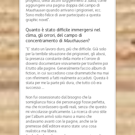
progetto, diedi alcuni suggerimenti a
Salva
, come
aggiungere una pagina doppia del campo di
Mauthausen
quando arrivano i prigionieri, ecc.
Sono molto felice di aver partecipato a questa
graphic novel”.
Quanto è stato difficile immergersi nel
clima, gli orrori, del campo di
concentramento di
Mauthausen
?
“E’ stato un lavoro duro, più che difficile. Già solo
per la terribile situazione dei prigionieri, gli abusi,
la presenza constante della morte e l’orrore di
doversi documentare visivamente per trasferire poi
il tutto alle pagine. Generalmente faccio album di
fiction, in cui succedono cose drammatiche ma mai
con riferimenti a fatti realmente accaduti. Questa è
stata per me la parte più dura, che tutto ciò era
successo …
Non fui ossessionato dal bisogno che la
somiglianza fisica dei personaggi fosse perfetta,
ma che ricordassero quelli reali, senza che questo
mi vincolasse graficamente. La ricerca di uno stile
per l’album arrivò solo mano a mano che
andavamo avanti con le pagine, anche se le
premesse dell’editore erano state: una cosa
realistica ma libera.