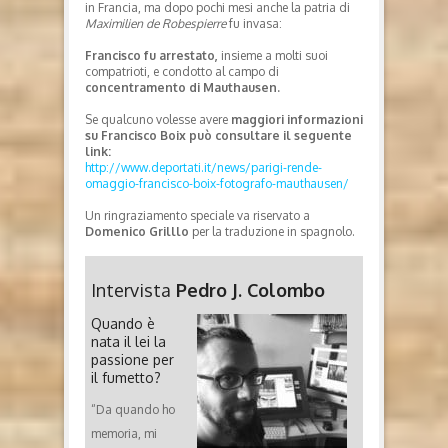
in Francia, ma dopo pochi mesi anche la patria di
Maximilien de Robespierre
fu invasa:
Francisco fu arrestato,
insieme a molti suoi
compatrioti, e condotto al campo di
concentramento di Mauthausen.
Se qualcuno volesse avere
maggiori informazioni
su Francisco Boix può consultare il seguente
link:
http://www.deportati.it/news/parigi-rende-
omaggio-francisco-boix-fotografo-mauthausen/
Un ringraziamento speciale va riservato a
Domenico Grilllo
per la traduzione in spagnolo.
Intervista
Pedro J. Colombo
Quando è
nata il lei la
passione per
il fumetto?
“Da quando ho
memoria, mi