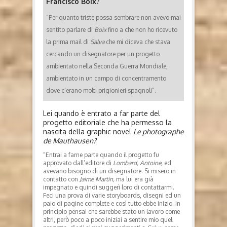
Francisco Boix
?
“Per quanto triste possa sembrare non avevo mai
sentito parlare di
Boix
fino a che non ho ricevuto
la prima mail di
Salva
che mi diceva che stava
cercando un disegnatore per un progetto
ambientato nella Seconda Guerra Mondiale,
ambientato in un campo di concentramento
dove c’erano molti prigionieri spagnoli”.
Lei quando è entrato a far parte del
progetto editoriale che ha permesso la
nascita della graphic novel
Le photographe
de Mauthausen?
“Entrai a farne parte quando il progetto fu
approvato dall’editore di
Lombard, Antoine,
ed
avevano bisogno di un disegnatore. Si misero in
contatto con
Jaime Martin,
ma lui era già
impegnato e quindi suggerì loro di contattarmi.
Feci una prova di varie storyboards, disegni ed un
paio di pagine complete e così tutto ebbe inizio. In
principio pensai che sarebbe stato un lavoro come
altri, però poco a poco iniziai a sentire mio quel