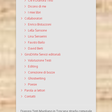
Chi è Dianora Tinti
Dicono di me
I miei libri
Collaboratori
Enrico Bistazzoni
Lella Sansone
Lina Senserini
Fausto Bailo
David Berti
GiroDiVite Servizi editoriali
Valutazione Testi
Editing
Correzione di bozze
Ghostwriting
Poesie
Parola ai lettori
Contatti
Dianora Tinti Magliano in Toscana strada comunale