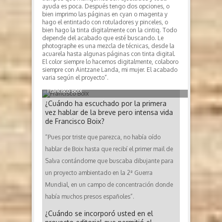
ayuda es poca. Después tengo dos opciones, o
bien imprimo las páginas en cyan o magenta y
hago el entintado con rotuladores y pinceles, o
bien hago la tinta digitalmente con la cintiq. Todo
depende del acabado que esté buscando. Le
photographe es una mezcla de técnicas, desde la
acuarela hasta algunas páginas con tinta digital.
El color siempre lo hacemos digitalmente, colaboro
siempre con Aintzane Landa, mi mujer. El acabado
varia según el proyecto”.
Francisco Boix
¿Cuándo ha escuchado por la primera
vez hablar de la breve pero intensa vida
de Francisco Boix?
“Pues por triste que parezca, no había oído
hablar de Boix hasta que recibí el primer mail de
Salva contándome que buscaba dibujante para
un proyecto ambientado en la 2ª Guerra
Mundial, en un campo de concentración donde
había muchos presos españoles”.
¿Cuándo se incorporó usted en el