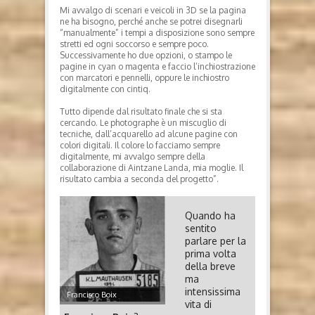
Mi avvalgo di scenari e veicoli in 3D se la pagina
ne ha bisogno, perché anche se potrei disegnarli
“manualmente” i tempi a disposizione sono sempre
stretti ed ogni soccorso e sempre poco.
Successivamente ho due opzioni, o stampo le
pagine in cyan o magenta e faccio l’inchiostrazione
con marcatori e pennelli, oppure le inchiostro
digitalmente con cintiq.
Tutto dipende dal risultato finale che si sta
cercando. Le photographe è un miscuglio di
tecniche, dall’acquarello ad alcune pagine con
colori digitali. Il colore lo facciamo sempre
digitalmente, mi avvalgo sempre della
collaborazione di Aintzane Landa, mia moglie. Il
risultato cambia a seconda del progetto”.
Quando ha
sentito
parlare per la
prima volta
della breve
ma
intensissima
Francisco Boix
vita di