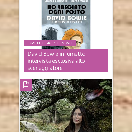
FUMETTI E GRAPHIC NOVEL
David Bowie in fumetto:
intervista esclusiva allo
sceneggiatore
DAVID BOWIE IN FUMETTO:
INTERVISTA ESCLUSIVA ALLO
SCENEGGIATORE
Ho lasciato ogni posto. David Bowie a Berlino in tre
atti sceneggiatura Lorenzo Coltellacci, illustrazioni
Mattia Tassaro (2026, Feltrinelli Comics) Sono