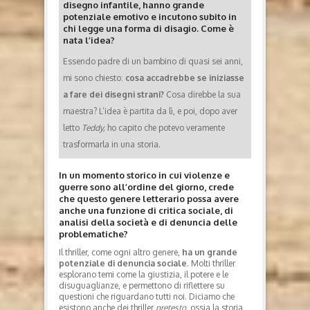
disegno infantile, hanno grande
potenziale emotivo e incutono subito in
chi legge una forma di disagio. Come è
nata l’idea?
Essendo padre di un bambino di quasi sei anni,
mi sono chiesto:
cosa accadrebbe se iniziasse
a fare dei disegni strani?
Cosa direbbe la sua
maestra? L’idea è partita da lì, e poi, dopo aver
letto
Teddy,
ho capito che potevo veramente
trasformarla in una storia.
In un momento storico in cui violenze e
guerre sono all’ordine del giorno, crede
che questo genere letterario possa avere
anche una funzione di critica sociale, di
analisi della società e di denuncia delle
problematiche?
Il thriller, come ogni altro genere,
ha un grande
potenziale di denuncia sociale
. Molti thriller
esplorano temi come la giustizia, il potere e le
disuguaglianze, e permettono di riflettere su
questioni che riguardano tutti noi. Diciamo che
esistono anche dei thriller
pretesto
, ossia la storia