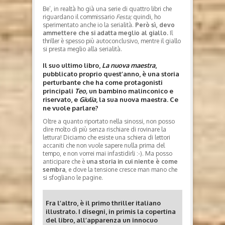
Be’, in realtà ho già una serie di quattro libri che
riguardano il commissario
Festa;
quindi, ho
sperimentato anche io la serialità.
Però sì, devo
ammettere che si adatta meglio al giallo.
Il
thriller è spesso più autoconclusivo, mentre il giallo
si presta meglio alla serialità.
Il suo ultimo libro,
La nuova maestra
,
pubblicato proprio quest’anno, è una storia
perturbante che ha come protagonisti
principali
Teo,
un bambino malinconico e
riservato, e
Giulia
, la sua nuova maestra. Ce
ne vuole parlare?
Oltre a quanto riportato nella sinossi, non posso
dire molto di più senza rischiare di rovinare la
lettura! Diciamo che esiste una schiera di lettori
accaniti che non vuole sapere nulla prima del
tempo, e non vorrei mai infastidirli :-). Ma posso
anticipare che è
una storia in cui niente è come
sembra
, e dove la tensione cresce man mano che
si sfogliano le pagine.
Fra l’altro, è il primo thriller italiano
illustrato. I disegni, in primis la copertina
del libro, all’apparenza un innocuo