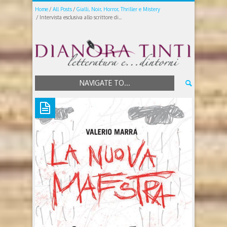
Home
All Posts
Gialli, Noir, Horror, Thriller e Mistery
Intervista esclusiva allo scrittore di...
NAVIGATE TO...