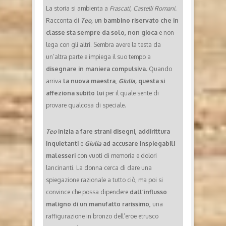
La storia si ambienta a
Frascati, Castelli Romani.
Racconta di
Teo,
un bambino riservato che in
classe sta sempre da solo, non gioca
e non
lega con gli altri. Sembra avere la testa da
un’altra parte e impiega il suo tempo a
disegnare in maniera compulsiva.
Quando
arriva
la nuova maestra,
Giulia,
questa si
affeziona subito lui
per il quale sente di
provare qualcosa di speciale.
Teo
inizia a fare strani disegni, addirittura
inquietanti
e
Giulia
ad accusare inspiegabili
malesseri
con vuoti di memoria e dolori
lancinanti. La donna cerca di dare una
spiegazione razionale a tutto ciò, ma poi si
convince che possa dipendere
dall’influsso
maligno di un manufatto rarissimo,
una
raffigurazione in bronzo dell’eroe etrusco