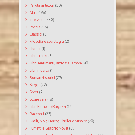
Parola ai lettori
(50)
Altro
(196)
Interviste
(430)
Poesia
(56)
Classici
(3)
Filosofia e sociologia
(2)
Humor
(1)
Libri erotici
(3)
Libri sentimenti, amicizia, amore
(40)
Libri musica
(1)
Romanzi storici
(27)
Saggi
(22)
Sport
(2)
Storie vere
(18)
Libri Bambini/Ragazzi
(14)
Racconti
(27)
Gialli, Noir, Horror, Thriller e Mistery
(70)
Fumetti e Graphic Novel
(69)