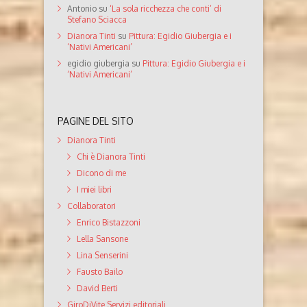
Antonio
su
‘La sola ricchezza che conti’ di
Stefano Sciacca
Dianora Tinti
su
Pittura: Egidio Giubergia e i
‘Nativi Americani’
egidio giubergia
su
Pittura: Egidio Giubergia e i
‘Nativi Americani’
PAGINE DEL SITO
Dianora Tinti
Chi è Dianora Tinti
Dicono di me
I miei libri
Collaboratori
Enrico Bistazzoni
Lella Sansone
Lina Senserini
Fausto Bailo
David Berti
GiroDiVite Servizi editoriali