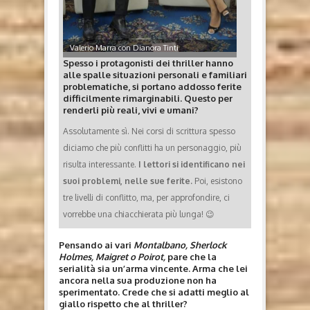
Valerio Marra con Dianora Tinti
Spesso i protagonisti dei thriller hanno
alle spalle situazioni personali e familiari
problematiche, si portano addosso ferite
difficilmente rimarginabili. Questo per
renderli più reali, vivi e umani?
Assolutamente sì. Nei corsi di scrittura spesso
diciamo che più conflitti ha un personaggio, più
risulta interessante.
I lettori si identificano nei
suoi problemi, nelle sue ferite.
Poi, esistono
tre livelli di conflitto, ma, per approfondire, ci
vorrebbe una chiacchierata più lunga! 😉
Pensando ai vari
Montalbano, Sherlock
Holmes, Maigret o Poirot,
pare che la
serialità sia un’arma vincente. Arma che lei
ancora nella sua produzione non ha
sperimentato. Crede che si adatti meglio al
giallo rispetto che al thriller?