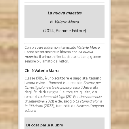
La nuova maestra
di
Valerio Marra
(2024, Piemme Editore)
Con piacere abbiamo intervistato
Valerio Marra
,
uscito recentemente in libreria con
La nuova
maestra
il primo thriller illustrato italiano, genere
sempre più amato dai lettori.
Chi è Valerio Marra
Classe 1985, è uno
scrittore e saggista italiano
.
Lavora e vive a
Roma
ed è laureato in
Scienze per
l’investigazione e la sicurezza
presso l’Università
degli Studi di
Perugia
. È autore, tra gli altri, dei
romanzi
La donna del lago
(2019) e
Una notte buia
di settembre
(2021) e del saggio
La storia di Roma
in 100 delitti
(2022), tutti editi da
Newton Compton
editore.
Di cosa parla il libro