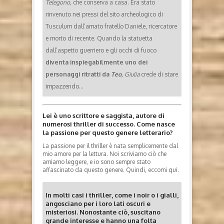
Telegono,
che conserva a casa. Era stato
rinvenuto nei pressi del sito archeologico di
Tusculum dall’amato fratello Daniele, ricercatore
e morto di recente. Quando la statuetta
dall’aspetto guerriero e gli occhi di fuoco
diventa inspiegabilmente uno dei
personaggi ritratti da
Teo,
Giulia
crede di stare
impazzendo…
Lei è uno scrittore e saggista, autore di
numerosi thriller di successo. Come nasce
la passione per questo genere letterario?
La passione per il thriller è nata semplicemente dal
mio amore per la lettura. Noi scriviamo ciò che
amiamo leggere, e io sono sempre stato
affascinato da questo genere. Quindi, eccomi qui.
In molti casi i thriller, come i noir o i gialli,
angosciano per i loro lati oscuri e
misteriosi. Nonostante ciò, suscitano
grande interesse e hanno una folta