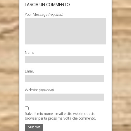
LASCIA UN COMMENTO
Your Message
(required)
INTERVISTA ESCLUSIVA A
FRANÇOIS MORLUPI: 'IL CIELO
DEGLI INVISIBILI'
Il cielo degli invisibili di François Morlupi (2026,
Feltrinelli) Chi è l’autore François Morlupi (1983),
italo-francese, è l’autore della popolarissima serie
Name
dei Cinque di Monteverde, i cui diritti sono stati
ceduti per la trasposizione televisiva e la
realizzazione di una...
Email
Website
(optional)
Salva il mio nome, email e sito web in questo
browser per la prossima volta che commento.