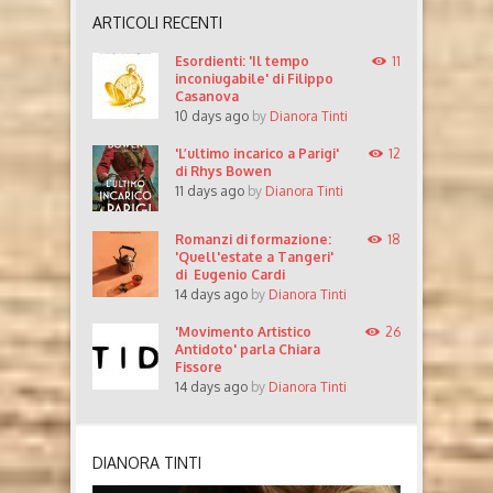
ARTICOLI RECENTI
Esordienti: 'Il tempo
11
inconiugabile' di Filippo
Casanova
10 days ago
by
Dianora Tinti
'L’ultimo incarico a Parigi'
12
di Rhys Bowen
11 days ago
by
Dianora Tinti
Romanzi di formazione:
18
'Quell'estate a Tangeri'
di Eugenio Cardi
14 days ago
by
Dianora Tinti
'Movimento Artistico
26
Antidoto' parla Chiara
Fissore
14 days ago
by
Dianora Tinti
DIANORA TINTI