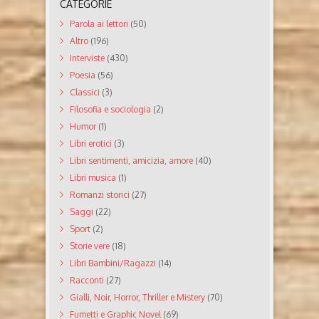
CATEGORIE
Parola ai lettori
(50)
Altro
(196)
Interviste
(430)
Poesia
(56)
Classici
(3)
Filosofia e sociologia
(2)
Humor
(1)
Libri erotici
(3)
Libri sentimenti, amicizia, amore
(40)
Libri musica
(1)
Romanzi storici
(27)
Saggi
(22)
Sport
(2)
Storie vere
(18)
Libri Bambini/Ragazzi
(14)
Racconti
(27)
Gialli, Noir, Horror, Thriller e Mistery
(70)
Fumetti e Graphic Novel
(69)