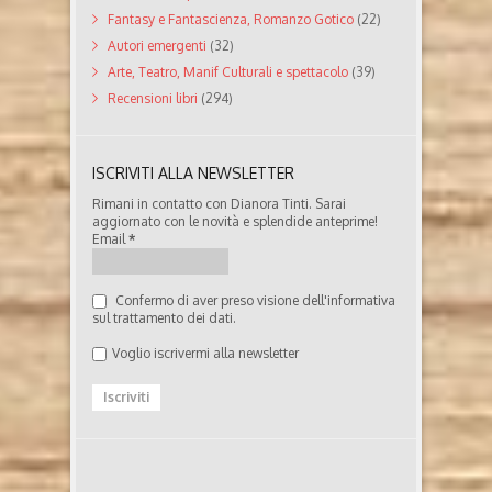
Fantasy e Fantascienza, Romanzo Gotico
(22)
Autori emergenti
(32)
Arte, Teatro, Manif Culturali e spettacolo
(39)
Recensioni libri
(294)
ISCRIVITI ALLA NEWSLETTER
Rimani in contatto con Dianora Tinti. Sarai
aggiornato con le novità e splendide anteprime!
Email
*
Confermo di aver preso visione dell'informativa
sul trattamento dei dati.
Voglio iscrivermi alla newsletter