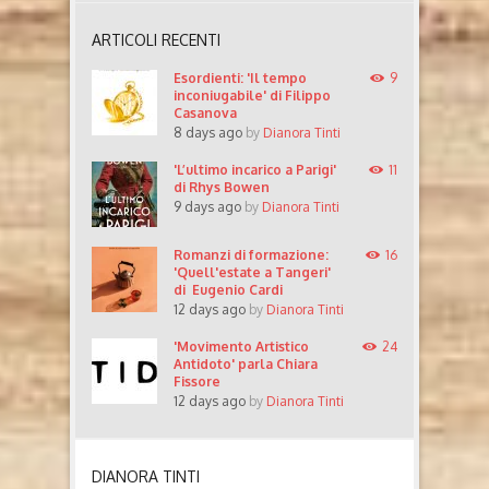
ARTICOLI RECENTI
Esordienti: 'Il tempo
9
inconiugabile' di Filippo
Casanova
8 days ago
by
Dianora Tinti
'L’ultimo incarico a Parigi'
11
di Rhys Bowen
9 days ago
by
Dianora Tinti
Romanzi di formazione:
16
'Quell'estate a Tangeri'
di Eugenio Cardi
12 days ago
by
Dianora Tinti
'Movimento Artistico
24
Antidoto' parla Chiara
Fissore
12 days ago
by
Dianora Tinti
DIANORA TINTI